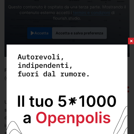
Questo contenuto è ospitato da una terza parte. Mostrando il
contenuto esterno accetti i
termini e condizioni
di
flourish.studio.
Accetta
Accetta e salva preferenza
FONTE:
elaborazione Openpolis su dati governo
(ultimo aggiornamento: lunedì 22 Dicembre 2025)
Un elemento rilevante è il già citato
ricorso crescente agli
strumenti finanziari
. Questa soluzione ha riguardato
diverse misure nei settori dell’energia, delle infrastrutture
idriche, dell’agroalimentare, dell’housing universitario e del
sostegno agli investimenti privati.