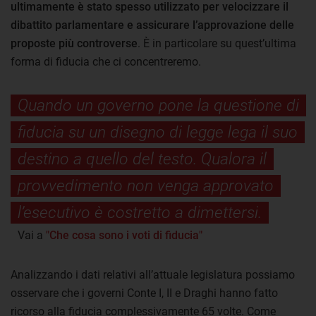
ultimamente è stato spesso utilizzato per velocizzare il
dibattito parlamentare e assicurare l’approvazione delle
proposte più controverse
. È in particolare su quest’ultima
forma di fiducia che ci concentreremo.
Quando un governo pone la questione di
fiducia su un disegno di legge lega il suo
destino a quello del testo. Qualora il
provvedimento non venga approvato
l’esecutivo è costretto a dimettersi.
Vai a
"Che cosa sono i voti di fiducia"
Analizzando i dati relativi all’attuale legislatura possiamo
osservare che i governi Conte I, II e Draghi hanno fatto
ricorso alla fiducia complessivamente 65 volte. Come