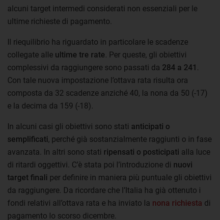
alcuni target intermedi considerati non essenziali per le
ultime richieste di pagamento.
Il riequilibrio ha riguardato in particolare le scadenze
collegate alle
ultime tre rate
. Per queste, gli obiettivi
complessivi da raggiungere sono passati da
284 a 241
.
Con tale nuova impostazione l’ottava rata risulta ora
composta da 32 scadenze anziché 40, la nona da 50 (-17)
e la decima da 159 (-18).
In alcuni casi gli obiettivi sono stati
anticipati o
semplificati
, perché già sostanzialmente raggiunti o in fase
avanzata. In altri sono stati
ripensati o posticipati
alla luce
di ritardi oggettivi. C’è stata poi l’introduzione di
nuovi
target finali
per definire in maniera più puntuale gli obiettivi
da raggiungere. Da ricordare che l’Italia ha già ottenuto i
fondi relativi all’ottava rata e ha inviato la
nona richiesta
di
pagamento lo scorso dicembre.