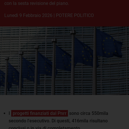
con la sesta revisione del piano.
lunedì 9 Febbraio 2026
|
POTERE POLITICO
I
progetti finanziati dal Pnrr
sono circa 550mila
secondo l'esecutivo. Di questi, 416mila risultano
conclusi o in via di completamento.