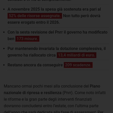
A novembre 2025 la spesa già sostenuta era pari al
52% delle risorse assegnate.
Non tutto però dovrà
essere erogato entro il 2026.
Con la sesta revisione del Pnrr il governo ha modificato
ben
173 misure.
Pur mantenendo invariata la dotazione complessiva, il
governo ha riallocato circa
13,4 miliardi di euro.
Restano ancora da conseguire
209 scadenze.
Mancano ormai pochi mesi alla conclusione del
Piano
nazionale di ripresa e resilienza
(Pnrr). Come noto infatti
le riforme e la gran parte degli interventi finanziati
dovranno concludersi entro l’estate, con l’ultima parte
dell’anno che sarà dedicata alla fase di
assessment
. Per