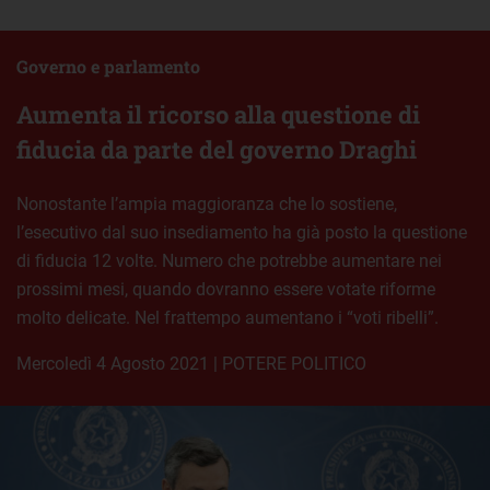
Governo e parlamento
Aumenta il ricorso alla questione di
fiducia da parte del governo Draghi
Nonostante l’ampia maggioranza che lo sostiene,
l’esecutivo dal suo insediamento ha già posto la questione
di fiducia 12 volte. Numero che potrebbe aumentare nei
prossimi mesi, quando dovranno essere votate riforme
molto delicate. Nel frattempo aumentano i “voti ribelli”.
mercoledì 4 Agosto 2021
|
POTERE POLITICO