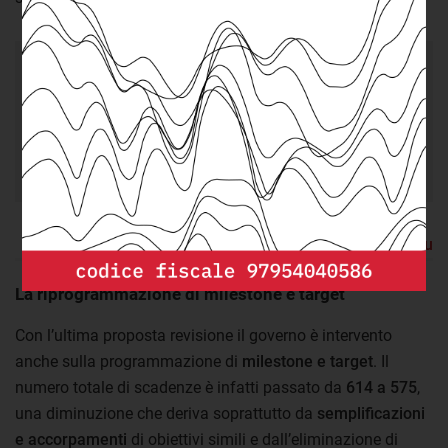
23,5 mld €
le risorse del Pnrr che
saranno gestite tramite strumenti finanziari (con
possibilità di completare le opere anche dopo il
2026).
Torna su
La riprogrammazione di milestone e target
Con l’ultima proposta revisione il governo è intervento
anche sulla programmazione di
milestone e target
. Il
numero totale di scadenze è infatti passato da
614 a 575
,
una diminuzione che deriva soprattutto da
semplificazioni
e accorpamenti
di obiettivi simili e dall’eliminazione di