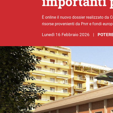
importanti p
È online il nuovo dossier realizzato da C
risorse provenienti da Pnrr e fondi europ
lunedì 16 Febbraio 2026
POTERE
|