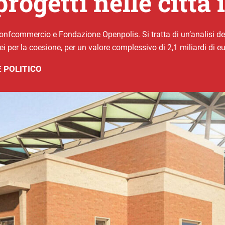
rogetti nelle città 
onfcommercio e Fondazione Openpolis. Si tratta di un’analisi dett
ei per la coesione, per un valore complessivo di 2,1 miliardi di eu
 POLITICO