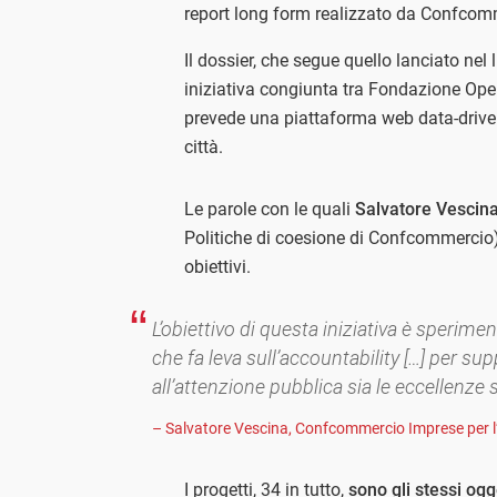
report long form realizzato da Confcom
Il dossier, che segue quello lanciato nel 
iniziativa congiunta tra Fondazione Open
prevede una piattaforma web data-driven
città.
Le parole con le quali
Salvatore Vescin
Politiche di coesione di Confcommercio) i
obiettivi.
L’obiettivo di questa iniziativa è sperim
che fa leva sull’accountability […] per su
all’attenzione pubblica sia le eccellenze si
– Salvatore Vescina, Confcommercio Imprese per l’
I progetti, 34 in tutto,
sono gli stessi ogg