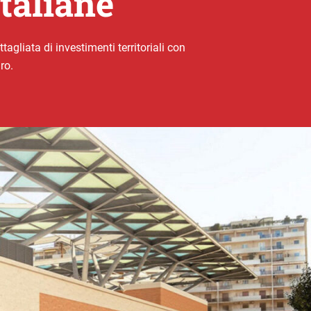
italiane
agliata di investimenti territoriali con
ro.