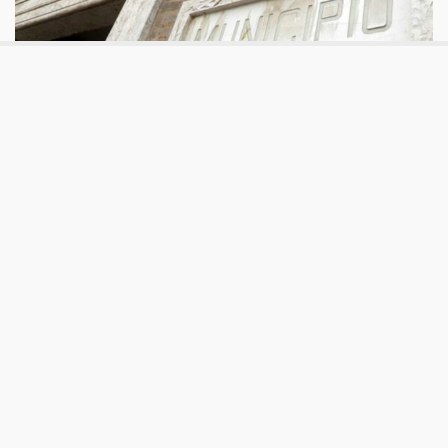
Enti locali
L’impatto del Pnrr sui territori
Un recente decreto del ministero dell’interno ha riproposto
la questione della distribuzione delle risorse tra le diverse
aree del paese. Da un lato infatti vi è la necessità di
sostenere le aree più in difficoltà, dall'altro quello di
premiare i progetti più meritevoli.
Aggiornato
mercoledì 11 Gennaio 2023