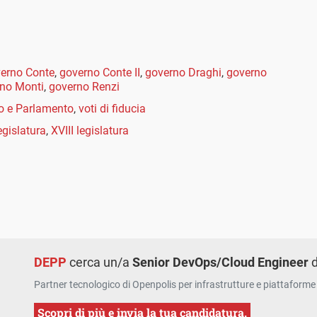
erno Conte
,
governo Conte II
,
governo Draghi
,
governo
no Monti
,
governo Renzi
o e Parlamento
,
voti di fiducia
egislatura
,
XVIII legislatura
DEPP
cerca un/a
Senior DevOps/Cloud Engineer
d
Partner tecnologico di Openpolis per infrastrutture e piattaforme 
Scopri di più e invia la tua candidatura.