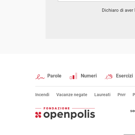
Dichiaro di aver l
Parole
Numeri
Esercizi
Incendi
Vacanze negate
Laureati
Pnrr
P
se