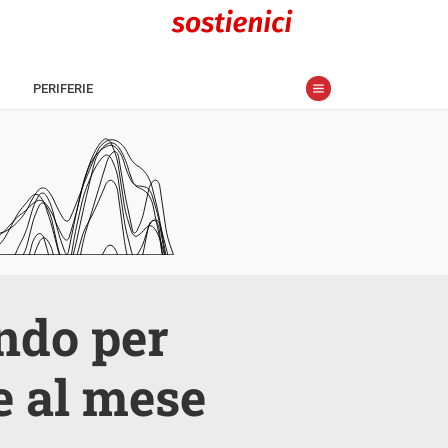
PERIFERIE
ondo per
e al mese