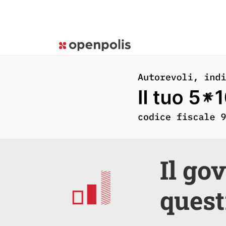
Il go
quest