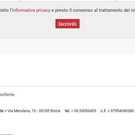
etto l’
informativa privacy
e presto il consenso al trattamento dei mi
Iscriviti
eriferie
de
> Via Merulana, 19 - 00185 Roma
tel.
> 06.53096405
c.f.
> 97954040586