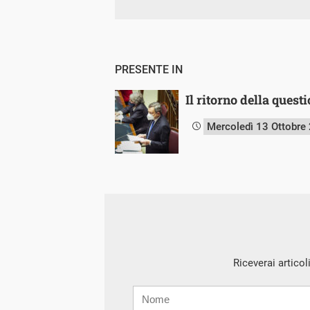
PRESENTE IN
Il ritorno della quest
Mercoledì 13 Ottobre
Riceverai articol
Nome
Cognome
E-
mail