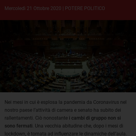
mercoledì 21 Ottobre 2020
|
POTERE POLITICO
Nei mesi in cui è esplosa la pandemia da Coronavirus nel
nostro paese l’attività di camera e senato ha subito dei
rallentamenti. Ciò nonostante
i cambi di gruppo non si
sono fermati
. Una vecchia abitudine che, dopo i mesi di
lockdown, è tornata ad influenzare le dinamiche dell’aula.