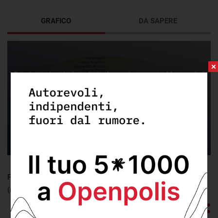
GRAFICO
DA SAPERE
Questo contenuto è ospitato da una terza parte. Mostrando il
contenuto esterno accetti i
termini e condizioni
di
flourish.studio.
Accetta
Accetta e salva preferenza
FONTE:
dati ed elaborazione openpolis
(ultimo aggiornamento: martedì 24 Novembre 2020)