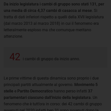
Da inizio legislatura i cambi di gruppo sono stati 131, per
una media di circa 4,37 cambi di casacca al mese
. Si
tratta di dati inferiori rispetto a quelli della XVII legislatura
(dal marzo 2013 al marzo 2018) in cui il fenomeno era
letteralmente esploso ma che comunque meritano
attenzione.
42
i cambi di gruppo da inizio anno.
Le prime vittime di questa dinamica sono proprio i due
principali partiti attualmente al governo.
Movimento 5
stelle
e
Partito Democratico
hanno perso infatti
37
parlamentari ciascuno dall’inizio della legislatura
. Un
fenomeno che è tutt’ora in corso: dei 42 cambi di gruppo
avvenuti nel 2020 infatti ben 31 sono avvenuti dopo la