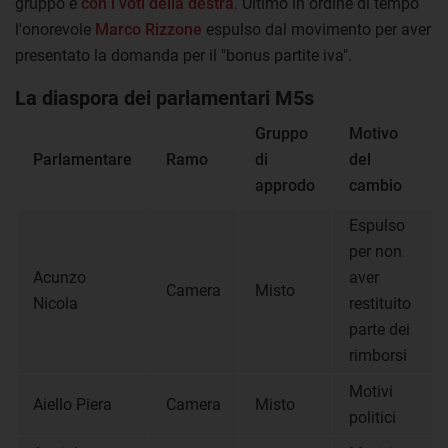
gruppo e
con i voti della destra
. Ultimo in ordine di tempo
l'onorevole
Marco Rizzone
espulso dal movimento per aver
presentato la domanda per il "bonus partite iva".
La diaspora dei parlamentari M5s
Gruppo
Motivo
Parlamentare
Ramo
di
del
approdo
cambio
Espulso
per non
Acunzo
aver
Camera
Misto
Nicola
restituito
parte dei
rimborsi
Motivi
Aiello Piera
Camera
Misto
politici