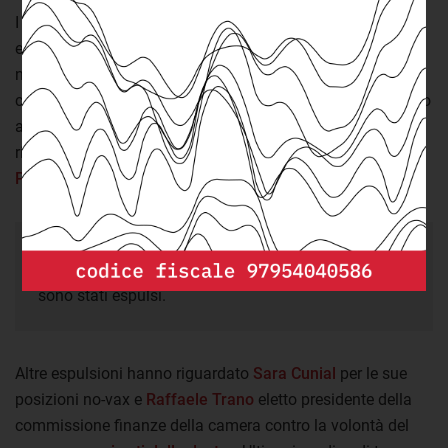
I motivi delle espulsioni sono stati diversi: c'è chi è stato
espulso per non aver versato parte del proprio compenso
nel fondo comune destinato a sostenere iniziative del M5s
come i senatori
Giarrusso
e
Ciampolillo
e chi invece è stato
allontanato per motivi politici avendo votato in contrasto
rispetto al gruppo pentastellato. È il caso di
Gianluigi
Paragone
e
Gregorio De Falco
.
43%
dei 5stelle fuoriusciti da inizio legislatura
sono stati espulsi.
Altre espulsioni hanno riguardato
Sara Cunial
per le sue
posizioni no-vax e
Raffaele Trano
eletto presidente della
commissione finanze della camera contro la volontà del