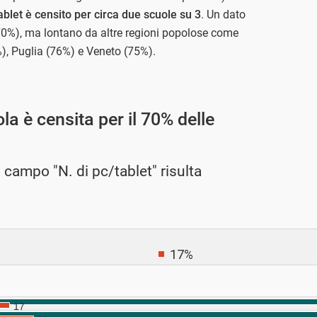
tablet è censito per circa due scuole su 3
. Un dato
(70%), ma lontano da altre regioni popolose come
, Puglia (76%) e Veneto (75%).
a è censita per il 70% delle
l campo "N. di pc/tablet" risulta