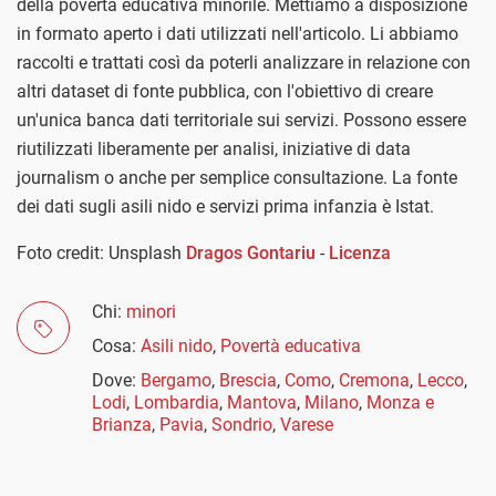
della povertà educativa minorile. Mettiamo a disposizione
in formato aperto i dati utilizzati nell'articolo. Li abbiamo
raccolti e trattati così da poterli analizzare in relazione con
altri dataset di fonte pubblica, con l'obiettivo di creare
un'unica banca dati territoriale sui servizi. Possono essere
riutilizzati liberamente per analisi, iniziative di data
journalism o anche per semplice consultazione. La fonte
dei dati sugli asili nido e servizi prima infanzia è Istat.
Foto credit: Unsplash
Dragos Gontariu
-
Licenza
Chi:
minori
Cosa:
Asili nido
,
Povertà educativa
Dove:
Bergamo
,
Brescia
,
Como
,
Cremona
,
Lecco
,
Lodi
,
Lombardia
,
Mantova
,
Milano
,
Monza e
Brianza
,
Pavia
,
Sondrio
,
Varese