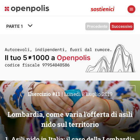
PARTE
1
Precedente
Successivo
Esercizio #11 |
Lunedì 8 Luglio 2019
Lombardia, come varia l'offerta di asili
nido sul territorio
1. Asili nido in Italia: il caso della Lombardia