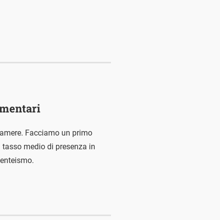
amentari
 camere. Facciamo un primo
Il tasso medio di presenza in
senteismo.