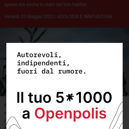
specie ma anche lo stato dei loro habitat.
venerdì 20 Maggio 2022
|
ECOLOGIA E INNOVAZIONE
Per via del suo gradiente altitudinale, la sua estensione da
nord a sud e la sua complessità geologica e ortografica,
l’Italia è un area con elevati livelli di diversità biologica.
Un
hot spot di biodiversità
, in termini tecnici. Ma la presenza