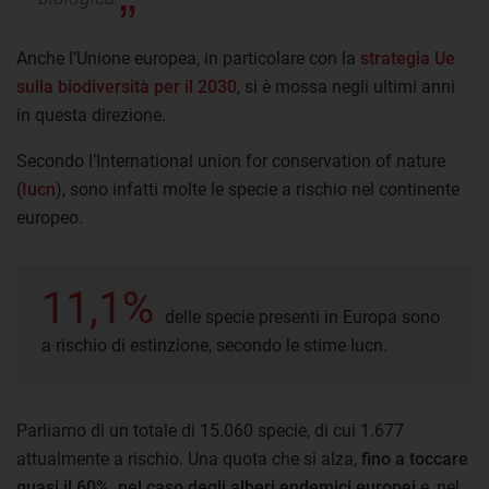
Anche l’Unione europea, in particolare con la
strategia Ue
sulla biodiversità per il 2030
, si è mossa negli ultimi anni
in questa direzione.
Secondo l’International union for conservation of nature
(
Iucn
), sono infatti molte le specie a rischio nel continente
europeo.
11,1%
delle specie presenti in Europa sono
a rischio di estinzione, secondo le stime Iucn.
Parliamo di un totale di 15.060 specie, di cui 1.677
attualmente a rischio. Una quota che si alza,
fino a toccare
quasi il 60%, nel caso degli alberi endemici europei
e, nel