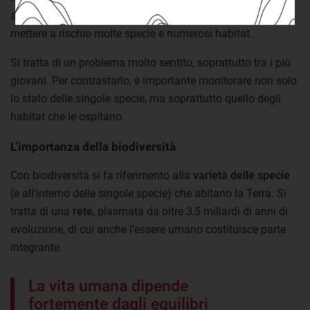
antropica, in modo diretto e non, ha messo e continua a
mettere a rischio molte specie e numerosi habitat.
Si tratta di un problema molto sentito, soprattutto tra i più
giovani. Per contrastarlo, è importante monitorare non solo
lo stato delle singole specie, ma soprattutto quello degli
habitat che le ospitano.
L’importanza della biodiversità
Con biodiversità si fa riferimento alla
varietà delle specie
(e all’interno delle singole specie) che abitano la Terra. Si
tratta di una
rete
, plasmata da oltre 3,5 miliardi di anni di
evoluzione, di cui anche l’essere umano costituisce parte
integrante.
La vita umana dipende
fortemente dagli equilibri