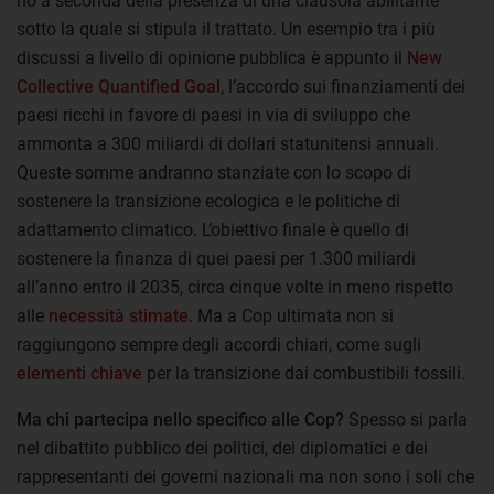
no a seconda della presenza di una clausola abilitante
sotto la quale si stipula il trattato. Un esempio tra i più
discussi a livello di opinione pubblica è appunto il
New
Collective Quantified Goal
, l’accordo sui finanziamenti dei
paesi ricchi in favore di paesi in via di sviluppo che
ammonta a 300 miliardi di dollari statunitensi annuali.
Queste somme andranno stanziate con lo scopo di
sostenere la transizione ecologica e le politiche di
adattamento climatico. L’obiettivo finale è quello di
sostenere la finanza di quei paesi per 1.300 miliardi
all’anno entro il 2035, circa cinque volte in meno rispetto
alle
necessità stimate
. Ma a Cop ultimata non si
raggiungono sempre degli accordi chiari, come sugli
elementi chiave
per la transizione dai combustibili fossili.
Ma chi partecipa nello specifico alle Cop?
Spesso si parla
nel dibattito pubblico dei politici, dei diplomatici e dei
rappresentanti dei governi nazionali ma non sono i soli che