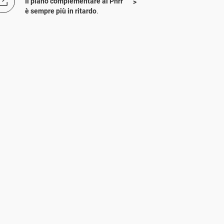
Il piano complementare al Pnrr
è sempre più in ritardo
.