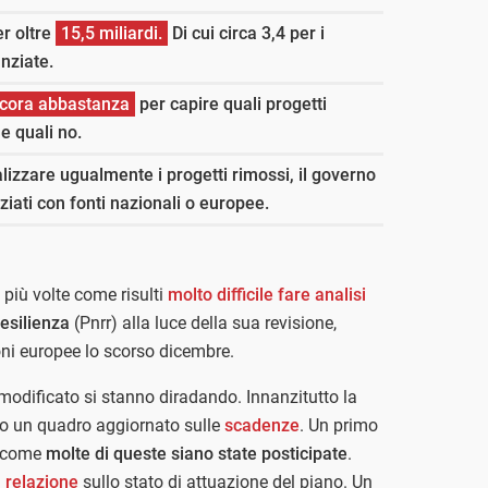
r oltre
15,5 miliardi.
Di cui circa 3,4 per i
anziate.
ncora abbastanza
per capire quali progetti
e quali no.
alizzare ugualmente i progetti rimossi, il governo
ziati con fonti nazionali o europee.
più volte come risulti
molto difficile fare analisi
esilienza
(Pnrr) alla luce della sua revisione,
oni europee lo scorso dicembre.
r modificato si stanno diradando. Innanzitutto la
uso un quadro aggiornato sulle
scadenze
. Un primo
e come
molte di queste siano state posticipate
.
 relazione
sullo stato di attuazione del piano. Un