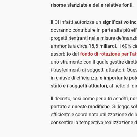
risorse stanziate e delle relative fonti
.
Il Dl infatti autorizza un
significativo in
dovranno contribuire in parte alla più eff
progetti rientranti nelle misure defina
ammonta a circa
15,5 miliardi
. Il 60% 
assorbito dal
fondo di rotazione per l’a
uno strumento con il quale gestire diretta
i trasferimenti ai soggetti attuatori. Qu
in chiave di efficienza:
è importante pote
stato e i soggetti attuatori
, al netto di 
Il decreto, così come per altri aspetti,
non
portato a queste modifiche
. Si legge so
efficiente e coordinata utilizzazione dell
consentire la tempestiva realizzazione deg