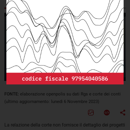
GRAFICO
DA SAPERE
Questo contenuto è ospitato da una terza parte. Mostrando il
contenuto esterno accetti i
termini e condizioni
di
flourish.studio.
Accetta
Accetta e salva preferenza
FONTE:
elaborazione openpolis su dati Rgs e corte dei conti
(ultimo aggiornamento: lunedì 6 Novembre 2023)
La relazione della corte non fornisce il dettaglio dei progetti