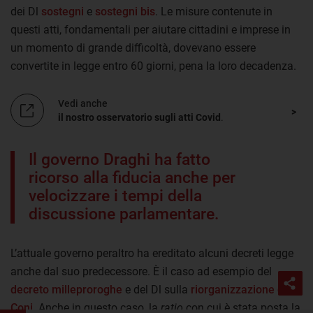
dei Dl
sostegni
e
sostegni bis
. Le misure contenute in
questi atti, fondamentali per aiutare cittadini e imprese in
un momento di grande difficoltà, dovevano essere
convertite in legge entro 60 giorni, pena la loro decadenza.
Vedi anche
il nostro osservatorio sugli atti Covid
.
Il governo Draghi ha fatto
ricorso alla fiducia anche per
velocizzare i tempi della
discussione parlamentare.
L’attuale governo peraltro ha ereditato alcuni decreti legge
anche dal suo predecessore. È il caso ad esempio del
decreto milleproroghe
e del Dl sulla
riorganizzazione del
Coni
. Anche in questo caso, la
ratio
con cui è stata posta la