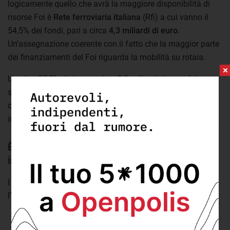
logicamente quello che avrà la maggiore disponibilità di
risorse Foi è
Rete ferroviaria italiana
(Rfi) a cui vanno il
54,5% dei fondi, pari a circa
4,3 miliardi di euro
.
Un’assegnazione coerente con il fatto che la maggior parte
dei finanziamenti del Foi riguarda la mobilità su rotaia.
Un altro 27,5% di risorse, circa 2,2 miliardi di euro, è invece
suddiviso tra gli
enti territoriali
(comuni, unioni di comuni,
città metropolitane, comunità montane e province). Il 10%
infine è andato alle
regioni
(793 milioni).
È Rfi la principale beneficiaria del fondo opere
indifferibili
I principali soggetti attuatori beneficiari del fondo per
l’avvio delle opere indifferibili