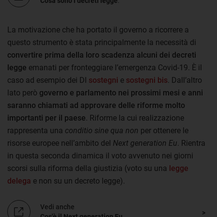
Cosa sono i decreti legge
.
La motivazione che ha portato il governo a ricorrere a
questo strumento è stata principalmente la necessità di
convertire prima della loro scadenza alcuni dei decreti
legge
emanati per fronteggiare l’emergenza Covid-19. È il
caso ad esempio dei Dl
sostegni
e
sostegni bis
. Dall’altro
lato però
governo e parlamento nei prossimi mesi e anni
saranno chiamati ad approvare delle riforme molto
importanti per il paese
. Riforme la cui realizzazione
rappresenta una
conditio sine qua non
per ottenere le
risorse europee nell’ambito del
Next generation Eu
. Rientra
in questa seconda dinamica il voto avvenuto nei giorni
scorsi sulla riforma della giustizia (voto su una
legge
delega
e non su un decreto legge).
Vedi anche
Cos'è il Next generation Eu
.