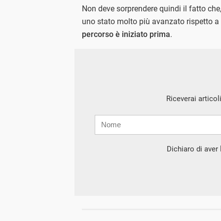
Non deve sorprendere quindi il fatto che, 
uno stato molto più avanzato rispetto a
percorso è iniziato prima
.
Riceverai articol
Nome
Cognome
E-
mail
Dichiaro di aver l