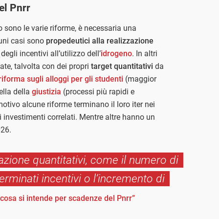
el Pnrr
o sono le varie riforme, è necessaria una
cuni casi sono
propedeutici alla realizzazione
egli incentivi all’utilizzo dell’
idrogeno
. In altri
ate, talvolta con dei propri
target quantitativi
da
riforma sugli alloggi per gli studenti
(maggior
ella della
giustizia
(processi più rapidi e
otivo alcune riforme terminano il loro iter nei
i investimenti correlati. Mentre altre hanno un
026.
zazione quantitativi, come il numero di
rminati incentivi o l’incremento di
cosa si intende per scadenze del Pnrr”