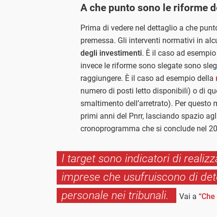
A che punto sono le riforme d
Prima di vedere nel dettaglio a che punt
premessa. Gli interventi normativi in al
degli investimenti
. È il caso ad esempio d
invece le riforme sono slegate sono sleg
raggiungere. È il caso ad esempio della
numero di posti letto disponibili) o di qu
smaltimento dell’arretrato). Per questo m
primi anni del Pnrr, lasciando spazio agl
cronoprogramma che si conclude nel 2
I target sono indicatori di realiz
imprese che usufruiscono di dete
personale nei tribunali.
Vai a
“Che 