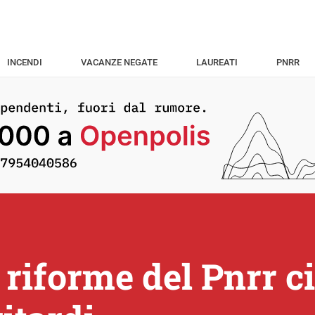
INCENDI
VACANZE NEGATE
LAUREATI
PNRR
 riforme del Pnrr c