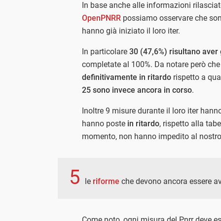
In base anche alle informazioni rilascia
OpenPNRR
possiamo osservare che sono
hanno già iniziato il loro iter.
In particolare
30 (47,6%) risultano aver g
completate al 100%. Da notare però che
definitivamente in ritardo
rispetto a qua
25 sono invece ancora in corso
.
Inoltre 9 misure durante il loro iter hann
hanno poste
in ritardo
, rispetto alla tab
momento, non hanno impedito al nostro p
5
le
riforme
che devono ancora essere av
Come noto, ogni misura del Pnrr deve ess