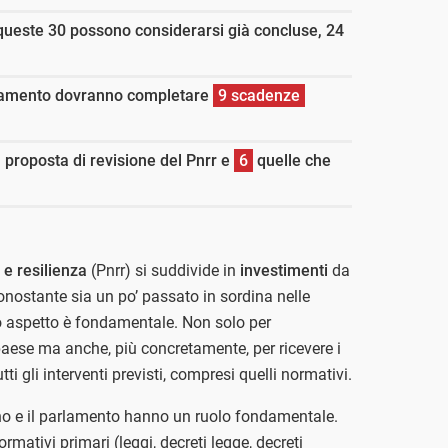
queste 30 possono considerarsi già concluse, 24
arlamento dovranno completare
9 scadenze
a proposta di revisione del Pnrr e
6
quelle che
 e resilienza
(Pnrr) si suddivide in
investimenti
da
onostante sia un po’ passato in sordina nelle
 aspetto è fondamentale. Non solo per
 paese ma anche, più concretamente, per ricevere i
tti gli interventi previsti, compresi quelli normativi.
rno e il parlamento hanno un ruolo fondamentale.
rmativi primari (leggi, decreti legge, decreti