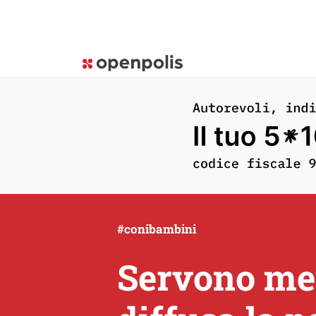
#conibambini
Servono men