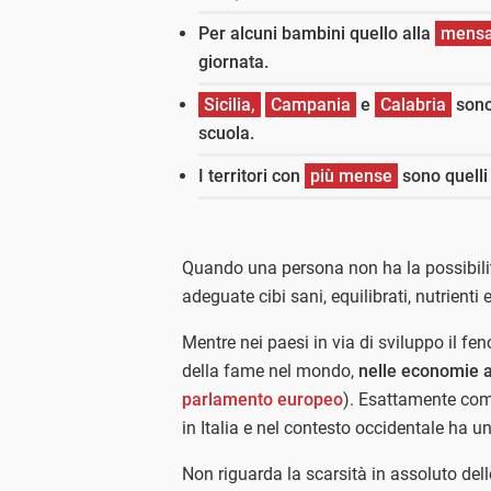
Per alcuni bambini quello alla
mensa
giornata.
Sicilia,
Campania
e
Calabria
sono
scuola.
I territori con
più mense
sono quelli 
Quando una persona non ha la possibili
adeguate cibi sani, equilibrati, nutrienti 
Mentre nei paesi in via di sviluppo il 
della fame nel mondo,
nelle economie 
parlamento europeo
). Esattamente com
in Italia e nel contesto occidentale ha 
Non riguarda la scarsità in assoluto delle