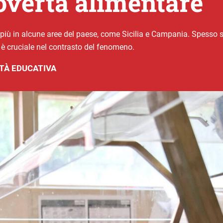
povertà alimentare
 più in alcune aree del paese, come Sicilia e Campania. Spesso si
o è cruciale nel contrasto del fenomeno.
TÀ EDUCATIVA