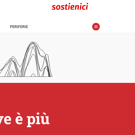
PERIFERIE
e è più