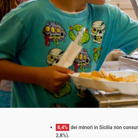
8,4%
dei minori in Sicilia non consu
2,8%).