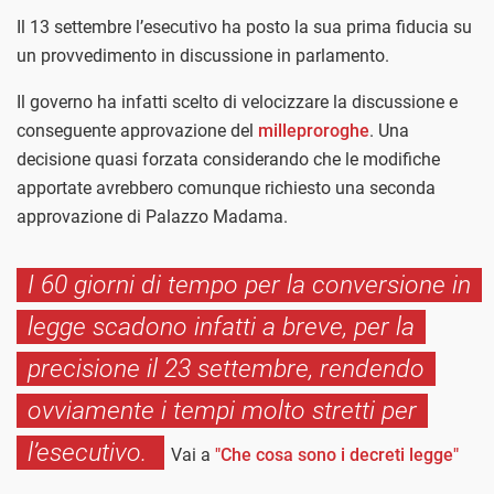
Il 13 settembre l’esecutivo ha posto la sua prima fiducia su
un provvedimento in discussione in parlamento.
Il governo ha infatti scelto di velocizzare la discussione e
conseguente approvazione del
milleproroghe
. Una
decisione quasi forzata considerando che le modifiche
apportate avrebbero comunque richiesto una seconda
approvazione di Palazzo Madama.
I 60 giorni di tempo per la conversione in
legge scadono infatti a breve, per la
precisione il 23 settembre, rendendo
ovviamente i tempi molto stretti per
l’esecutivo.
Vai a
"Che cosa sono i decreti legge"