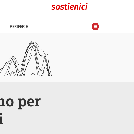
PERIFERIE
mo per
i