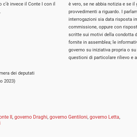
 c’è invece il Conte I con il
è vero, se ne abbia notizia e se i
.
provvedimenti a riguardo. I parla
interrogazioni sia data risposta 
commissione, oppure con risposta
scritte sui motivi della condotta
fornite in assemblea; le informati
governo su iniziativa propria o su
questioni di particolare rilievo e a
mera dei deputati
io 2023)
nte II
,
governo Draghi
,
governo Gentiloni
,
governo Letta
,
i