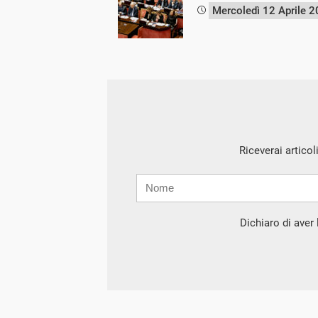
Mercoledì 12 Aprile 
Riceverai articol
Nome
Cognome
E-
mail
Dichiaro di aver l