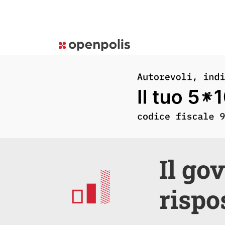
Il go
rispos