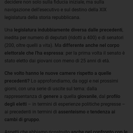
decidere non solo sulla fiducia iniziale, ma sulla
navigazione dell’esecutivo e sul destino della XIX
legislatura della storia repubblicana.
Una
legislatura indubbiamente diversa dalle precedenti
,
inedita per numero di deputati (ridotti a 400) e di senatori
(200, oltre quelli a vita). Ma
differente anche nel corpo
elettorale che l’ha espressa
: per la prima volta il senato è
stato eletto dai giovani con meno di 25 anni di età.
Che volto hanno le nuove camere rispetto a quelle
precedenti?
Lo approfondiamo, da oggi e nei prossimi
giorni, con una serie di uscite sul tema: dalla
rappresentanza di
genere
a quella
giovanile
, dal
profilo
degli eletti
– in termini di esperienze politiche pregresse –
ai precedenti in termini di
assenteismo
e
tendenza ai
cambi di gruppo
.
Aspetti che abbiamo ricostruito
anche nel confronto con le