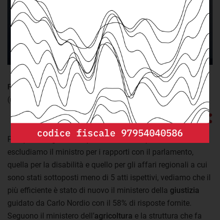
flourish.studio.
Accetta
Accetta e salva preferenza
FONTE:
elaborazione openpolis su dati camera dei deputati
(ultimo aggiornamento: martedì 31 Gennaio 2023)
Per quanto riguarda la percentuale di risposte fornite, se
escludiamo il ministro per i rapporti con il parlamento,
quella per la disabilità e quello per gli affari regionali a cui
sono stati sottoposti meno di 5 atti ispettivi, vediamo che il
più efficiente è stato di nuovo il ministero della
giustizia
guidato da Carlo Nordio con il 58% di risposte fornite.
Seguono il ministero dell’
agricoltura
e la struttura che fa