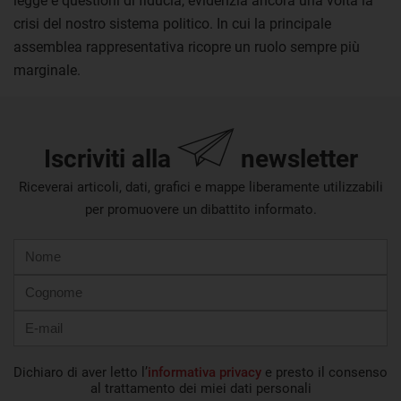
legge e questioni di fiducia, evidenzia ancora una volta la
crisi del nostro sistema politico. In cui la principale
assemblea rappresentativa ricopre un ruolo sempre più
marginale.
Iscriviti alla
newsletter
Riceverai articoli, dati, grafici e mappe liberamente utilizzabili
per promuovere un dibattito informato.
Nome
Cognome
E-
mail
Dichiaro di aver letto l’
informativa privacy
e presto il consenso
al trattamento dei miei dati personali