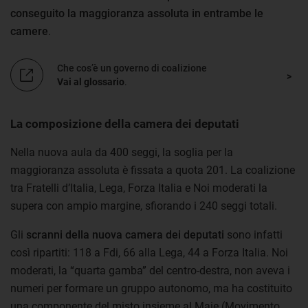
conseguito la maggioranza assoluta in entrambe le
camere
.
Che cos’è un governo di coalizione
Vai al glossario
.
La composizione della camera dei deputati
Nella nuova aula da 400 seggi, la soglia per la
maggioranza assoluta è fissata a quota 201. La coalizione
tra Fratelli d’Italia, Lega, Forza Italia e Noi moderati la
supera con ampio margine, sfiorando i 240 seggi totali.
Gli
scranni della nuova camera dei deputati
sono infatti
così ripartiti: 118 a Fdi, 66 alla Lega, 44 a Forza Italia. Noi
moderati, la “quarta gamba” del centro-destra, non aveva i
numeri per formare un gruppo autonomo, ma ha costituito
una componente del misto insieme al Maie (Movimento