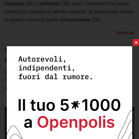
Giustizia
(36) e
ambiente
(30) sono i ministeri che hanno
fornito più risposte in termini assoluti. Al terzo posto invece
in questo caso c’è quello dell’
economia
(25).
Torna su
Interno, ambiente e infrastrutture i ministeri
più “attenzionati” dal parlamento
Le performance dei ministeri del governo Meloni
relativamente alle risposte agli atti di sindacato
ispettivo del parlamento
Questo contenuto è ospitato da una terza parte. Mostrando il
contenuto esterno accetti i
termini e condizioni
di