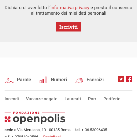
Dichiaro di aver letto l’
informativa privacy
e presto il consenso
al trattamento dei miei dati personali
Iscriviti
Parole
Numeri
Esercizi
Incendi
Vacanze negate
Laureati
Pnrr
Periferie
sede
> Via Merulana, 19 - 00185 Roma
tel.
> 06.53096405
c.f.
> 97954040586
Contattaci