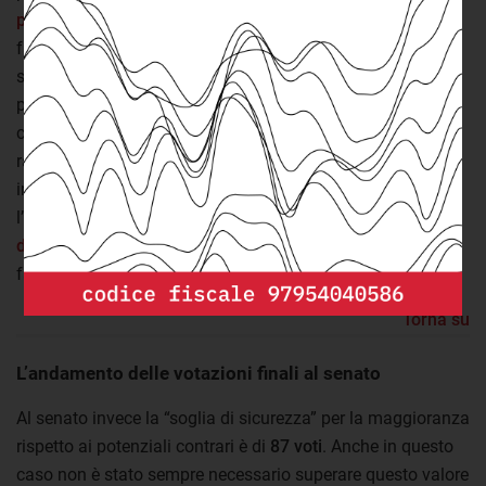
produzione di carne coltivata
(approvata con 159 voti
favorevoli, inclusi 4 provenienti dall’opposizione), quello
sulla
legge contro il deturpamento dei beni culturali
pensata per perseguire i manifestanti per la lotta al
cambiamento climatico (138 voti favorevoli), quello sulla
ratifica dell’
accordo Italia-Albania
in materia di
immigrazione (155 favorevoli) e quello riguardante
l’istituzione della
commissione d’inchiesta sulla gestione
dell’emergenza Covid
(132) che ha visto, tra gli altri, i voti
favorevoli degli esponenti di
Italia viva
.
Torna su
L’andamento delle votazioni finali al senato
Al senato invece la “soglia di sicurezza” per la maggioranza
rispetto ai potenziali contrari è di
87 voti
. Anche in questo
caso non è stato sempre necessario superare questo valore