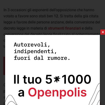
In 3 occasioni gli esponenti dell’opposizione che hanno
votato a favore sono stati ben
12
. Si tratta della già citata
legge a favore delle persone anziane, della conversione del
decreto legge in materia di
strumenti finanziari
e della
conversione del decreto legge finalizzato al potenziamento
della
ricostruzione
nei territori del centro Italia colpiti dai
terremoti del 2009 e del 2016.
In molti voti finali l’opposizioni
avrebbe potuto essere più
incisiva.
Ci sono però altri casi in cui la
componente “politica” del
provvedimento è molto più marcata
rispetto a quelli
appena vista e in cui l’opposizione avrebbe potuto essere
più incisiva. Tra questi possiamo citare il voto sul
divieto di