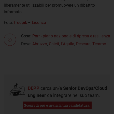
liberamente utilizzabili per promuovere un dibattito
informato.
Foto:
freepik
–
Licenza
Cosa:
Pnrr - piano nazionale di ripresa e resilienza
Dove:
Abruzzo
,
Chieti
,
L'Aquila
,
Pescara
,
Teramo
DEPP
cerca un/a
Senior DevOps/Cloud
Engineer
da integrare nel suo team.
Scopri di più e invia la tua candidatura.