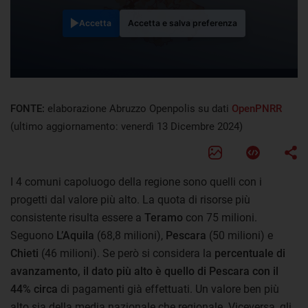
Accetta
Accetta e salva preferenza
FONTE:
elaborazione Abruzzo Openpolis su dati
OpenPNRR
(ultimo aggiornamento: venerdì 13 Dicembre 2024)
I 4 comuni capoluogo della regione sono quelli con i
progetti dal valore più alto. La quota di risorse più
consistente risulta essere a
Teramo
con 75 milioni.
Seguono
L’Aquila
(68,8 milioni),
Pescara
(50 milioni) e
Chieti
(46 milioni). Se però si considera la
percentuale di
avanzamento, il dato più alto è quello di Pescara con il
44% circa
di pagamenti già effettuati. Un valore ben più
alto sia della media nazionale che regionale. Viceversa, gli