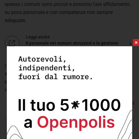
spesso i comuni sono piccoli e possono fare affidamento
su poco personale e con competenze non sempre
adeguate.
Leggi anche
Il personale nei comuni abruzzesi e la gestione
delle risorse del Pnrr
.
I progetti del Pnrr che vedono i comuni abruzzesi come
soggetti attuatori sono in totale
2.602 per un valore
complessivo di circa 871 milioni di euro
. I pagamenti che
risultano già erogati ammontano a circa
173 milioni
.
Torna su
19,8%
lo stato di avanzamento finanziario