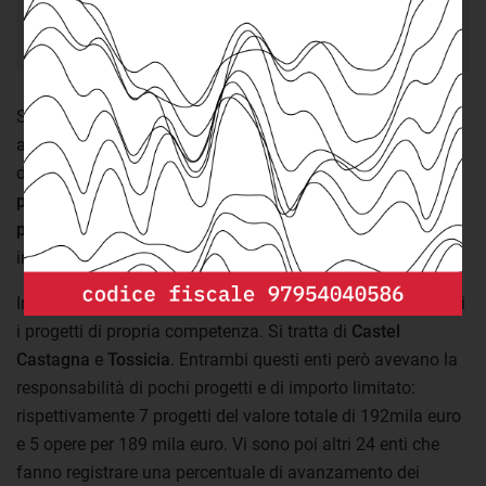
dei progetti Pnrr che vedono i comuni abruzzesi
come soggetti attuatori.
Si tratta di un dato più alto rispetto allo stato di
avanzamento complessivo della regione. Naturalmente si
deve tenere presente che
molti progetti sono usciti dal
perimetro del Pnrr e questo potrebbe aver inciso
positivamente sulla percentuale di completamento
degli
interventi gestiti dai comuni.
In tutto l’Abruzzo solo due comuni hanno già concluso tutti
i progetti di propria competenza. Si tratta di
Castel
Castagna
e
Tossicia
. Entrambi questi enti però avevano la
responsabilità di pochi progetti e di importo limitato:
rispettivamente 7 progetti del valore totale di 192mila euro
e 5 opere per 189 mila euro. Vi sono poi altri 24 enti che
fanno registrare una percentuale di avanzamento dei