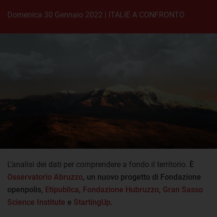
domenica 30 Gennaio 2022
|
ITALIE A CONFRONTO
L’analisi dei dati per comprendere a fondo il territorio.
È
Osservatorio Abruzzo
, un nuovo progetto di Fondazione
openpolis,
Etipublica
,
Fondazione Hubruzzo
,
Gran Sasso
Science Institute
e
StartingUp
.