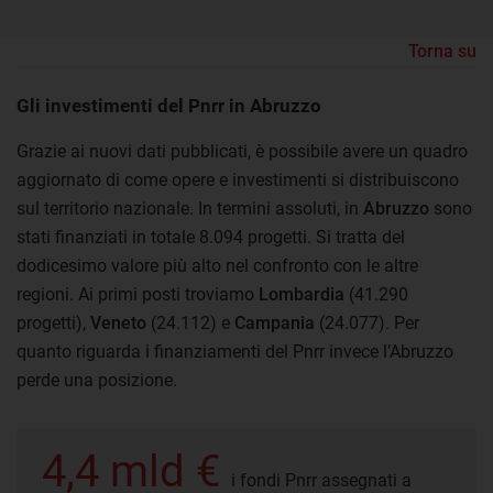
Torna su
Gli investimenti del Pnrr in Abruzzo
Grazie ai nuovi dati pubblicati, è possibile avere un quadro
aggiornato di come opere e investimenti si distribuiscono
sul territorio nazionale. In termini assoluti, in
Abruzzo
sono
stati finanziati in totale 8.094 progetti. Si tratta del
dodicesimo valore più alto nel confronto con le altre
regioni. Ai primi posti troviamo
Lombardia
(41.290
progetti),
Veneto
(24.112) e
Campania
(24.077). Per
quanto riguarda i finanziamenti del Pnrr invece l’Abruzzo
perde una posizione.
4,4 mld €
i fondi Pnrr assegnati a