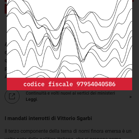
con il ministro in carica.
Vai a
"Che cosa sono gli uffici di diretta collaborazione
dei ministri"
Al ministero della giustizia invece è stata prima vice capo
del dipartimento dell'amministrazione penitenziaria,
quando era ministra Paola Severino (governo Monti), e
poi capo del dipartimento affari di giustizia, nominata da
Annamaria Cancelleri (governo Letta)
.
Continuità e volti nuovi ai vertici dei ministeri
Leggi
.
I mandati interrotti di Vittorio Sgarbi
Il terzo componente della terna di nomi finora emersa è un