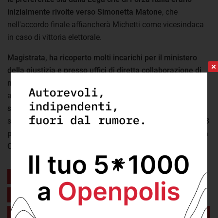
inizialmente rivolte verso Simonetta Matone
, che
nell'accordo finale affiancherà Michetti come vicesindaca
in caso di vittoria elettorale.
Magistrata, ha ricoperto molti incarichi per il ministero
della giustizia e presso uffici di diretta collaborazione di
ministri e sottosegretari
. I primi incarichi di questo tipo
arrivarono
già alla fine degli anni 80 come capo della
segreteria di due politici del partito socialista
. Prima del
sottosegretario Frasca e poi del ministro Vassalli.
Nel 2008
poi ha ricoperto il ruolo di capo di gabinetto della ministra
Carfagna
(quarto governo Berlusconi).
I membri degli uffici di diretta
collaborazione sono nominati nel loro
incarico in virtù di un rapporto fiduciario