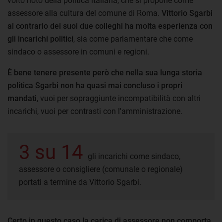
volto noto della politica italiana, che si propone come
assessore alla cultura del comune di Roma.
Vittorio Sgarbi
al contrario dei suoi due colleghi ha molta esperienza con
gli incarichi politici
, sia come parlamentare che come
sindaco o assessore in comuni e regioni.
È bene tenere presente però che nella sua lunga storia
politica Sgarbi non ha quasi mai concluso i propri
mandati
, vuoi per sopraggiunte incompatibilità con altri
incarichi, vuoi per contrasti con l'amministrazione.
3 su 14
gli incarichi come sindaco,
assessore o consigliere (comunale o regionale)
portati a termine da Vittorio Sgarbi.
Certo in questo caso la carica di assessore non comporta