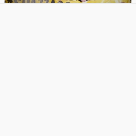
Think tank e fondazioni
È tempo di correggere lo spazzacorrotti
Da oltre 1 anno è in vigore. Nel campo di think tank e
fondazioni politiche la legge è servita a poco, anzi. Ha
creato confusione e generato nuovi problemi. È tempo di
riformare il testo.
Aggiornato
lunedì 15 Giugno 2020