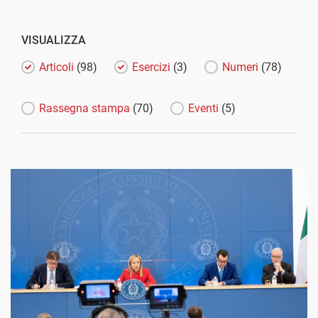
VISUALIZZA
Articoli
(98)
Esercizi
(3)
Numeri
(78)
Rassegna stampa
(70)
Eventi
(5)