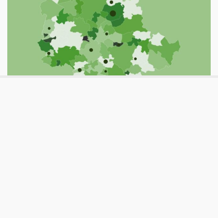
#conibambini
L’impatto del Pnrr sulla povertà
educativa in Umbria
La vera sfida del Pnrr è ridurre i divari tra i territori, anche
nel contrasto della povertà educativa. Approfondiamo la
situazione attuale in Umbria e cosa prevede il piano per la