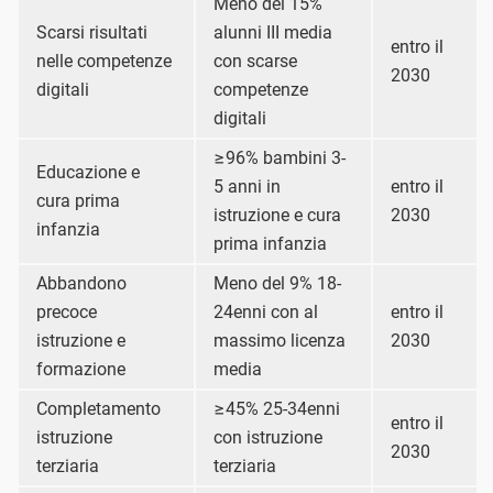
Meno del 15%
Scarsi risultati
alunni III media
entro il
nelle competenze
con scarse
2030
digitali
competenze
digitali
≥96% bambini 3-
Educazione e
5 anni in
entro il
cura prima
istruzione e cura
2030
infanzia
prima infanzia
Abbandono
Meno del 9% 18-
precoce
24enni con al
entro il
istruzione e
massimo licenza
2030
formazione
media
Completamento
≥45% 25-34enni
entro il
istruzione
con istruzione
2030
terziaria
terziaria