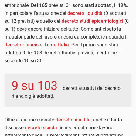
embrionale.
Dei 165 previsti 31 sono stati adottati, il 19%.
In particolare l'attuazione del
decreto liquidità
(0 adottati
su 12 previsti) e quello del
decreto studi epidemiologici
(0
su 1) deve ancora iniziare del tutto. Come anticipato la
maggior parte del lavoro ancora da completare riguarda il
decreto rilancio
e il
cura Italia
. Per il primo sono stati
adottati 9 dei 103 decreti attuativi previsti, mentre per il
secondo 16 su 36.
9 su 103
i decreti attuativi del decreto
rilancio già adottati.
Oltre al già menzionato
decreto liquidità
, anche il tanto
discusso
decreto scuola
richiederà ulteriore lavoro.
Attualmente degli 11 provvedimenti attuativi previsti, ne