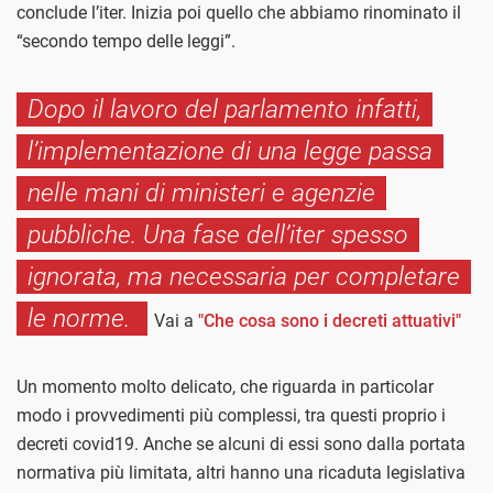
conclude l’iter. Inizia poi quello che abbiamo rinominato il
“secondo tempo delle leggi”.
Dopo il lavoro del parlamento infatti,
l’implementazione di una legge passa
nelle mani di ministeri e agenzie
pubbliche. Una fase dell’iter spesso
ignorata, ma necessaria per completare
le norme.
Vai a
"Che cosa sono i decreti attuativi"
Un momento molto delicato, che riguarda in particolar
modo i provvedimenti più complessi, tra questi proprio i
decreti covid19. Anche se alcuni di essi sono dalla portata
normativa più limitata, altri hanno una ricaduta legislativa