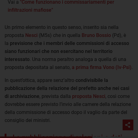
Vai a
"Come funzionano i commissariamenti per
infiltrazioni mafiose"
Un primo elemento in questo senso, inserito sia nella
proposta
Nesci
(M5s) che in quella
Bruno Bossio
(Pd), è
la
previsione che i membri delle commissioni di accesso
siano funzionari che non esercitano nel territorio
interessato
. Una norma peraltro analoga a quella di una
proposta depositata al senato,
a prima firma Vono (Iv-Psi)
.
In quest’ottica, appare senz’altro
condivisibile la
pubblicazione della relazione del prefetto anche nei casi
di archiviazione
, prevista dalla
proposta Nesci
, così come
dovrebbe essere previsto l’invio alle camere della relazione
della commissione di accesso dopo il vaglio da parte del
consiglio dei ministri.
La pubblicazione di relazioni e dati