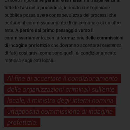
È molto importante
garantire la massima trasparenza in
tutte le fasi della procedura
, in modo che l’opinione
pubblica possa avere consapevolezza dei processi che
portano al commissariamento di un comune o di un altro
ente.
A partire dal primo passaggio verso il
commissariamento
, con la
formazione delle commissioni
di indagine prefettizie
che dovranno accertare l’esistenza
di fatti così gravi come sono quelli di condizionamento
mafioso sugli enti locali.
Al fine di accertare il condizionamento
delle organizzazioni criminali sull’ente
locale, il ministro degli interni nomina
un’apposita commissione di indagine
prefettizia.