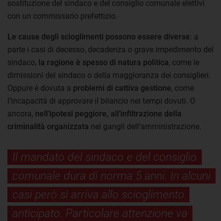
sostituzione del sindaco e del consiglio comunale elettivi
con un commissario prefettizio.
Le cause degli scioglimenti possono essere diverse
: a
parte i casi di decesso, decadenza o grave impedimento del
sindaco,
la ragione è spesso di natura politica
, come le
dimissioni del sindaco o della maggioranza dei consiglieri.
Oppure è dovuta a
problemi di cattiva gestione
, come
l’incapacità di approvare il bilancio nei tempi dovuti. O
ancora,
nell’ipotesi peggiore, all’infiltrazione della
criminalità organizzata
nei gangli dell’amministrazione.
Il mandato del sindaco e del consiglio
comunale dura di norma 5 anni. In alcuni
casi però si arriva allo scioglimento
anticipato. Particolare attenzione va