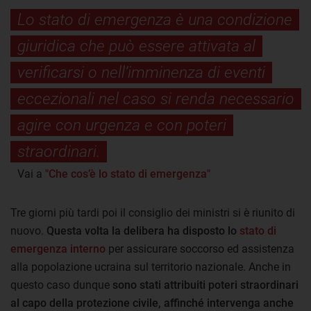
Lo stato di emergenza è una condizione
giuridica che può essere attivata al
verificarsi o nell’imminenza di eventi
eccezionali nel caso si renda necessario
agire con urgenza e con poteri
straordinari.
Vai a
"Che cos’è lo stato di emergenza"
Tre giorni più tardi poi il consiglio dei ministri si è riunito di
nuovo.
Questa volta la delibera ha disposto lo
stato di
emergenza interno
per assicurare soccorso ed assistenza
alla popolazione ucraina sul territorio nazionale. Anche in
questo caso dunque
sono stati attribuiti poteri straordinari
al capo della protezione civile, affinché intervenga anche