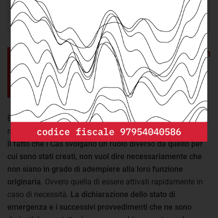
accoglienza sono ospitate nei Cas (al 28 febbraio
2022).
I Cas hanno svolto impropriamente un
ruolo ordinario e ora si sono
dimostrati inadatti allo scopo per cui
sono stati creati.
È evidente dunque come il Sai non sia mai riuscito a
rappresentare effettivamente il sistema ordinario. Tuttavia
il fatto che i Cas svolgano un ruolo diverso da quello per
cui sono stati creati, non vuol dire necessariamente che
non siano in grado di adempiere alla loro funzione
originaria
. Ovvero quella di essere attivati rapidamente in
caso di necessità.
La dichiarazione dello stato di
emergenza e i successivi provvedimenti che ne sono