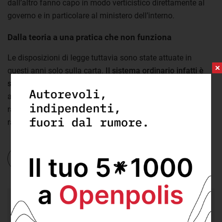
dall’altro fanno capo in modo verticistico direttamente al
governo e in particolare al ministero dell’interno.
Dalla teoria a una pratica che non funziona
Le disposizioni di legge tuttavia sono state attuate in
questi anni solo sulla carta.
Il sistema ordinario infatti è
sempre rimasto largamente minoritario
. I centri di
accoglienza straordinaria al contrario non hanno mai
rappresentato meno dei 2/3 dell’intero sistema,
raggiungendo picchi dell’86%.
Le presenze nei centri di accoglienza tra 2014 e
2021
Vai al grafico
.
65,5%
delle persone presenti nei centri di