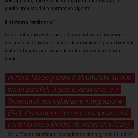
sovrapposta, anche se in buona parte intersecata, a
quella prevista dalla normativa vigente.
Il sistema “ordinario”
Come abbiamo avuto modo di
raccontare
in numerose
occasioni in Italia nel sistema di accoglienza per richiedenti
asilo e rifugiati vige ormai da molti anni una struttura
duale.
In Italia l’accoglienza è strutturata su due
binari paralleli. Il primo, ordinario, è il
Sistema di accoglienza e integrazione
(Sai). Il secondo è invece composto dai
centri di accoglienza straordinaria (Cas).
Vai a
"Come funziona l’accoglienza dei migranti in Italia"