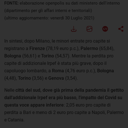
FONTE:
elaborazione openpolis su dati ministero dell'interno
(dipartimento per gli affari interni e territoriali)
(ultimo aggiornamento: venerdì 30 Luglio 2021)
In sintesi, dopo Milano, le minori entrate pro capite si
registrano a
Firenze
(78,19 euro p.c.),
Palermo
(65,84),
Bologna
(56,61) e
Torino
(54,57). Mentre la perdita pro
capite di addizionale Irpef è stata più grave, dopo il
capoluogo lombardo, a
Roma
(4,76 euro p.c.),
Bologna
(4,48),
Torino
(3,56) e
Genova
(3,54).
Nelle
città del sud, dove già prima della pandemia il gettito
dall'addizionale Irpef era più basso, l'impatto del Covid su
questa voce appare inferiore
: 2,05 euro pro capite di
perdita a Bari e meno di 2 euro pro capite a Napoli, Palermo
e Catania.