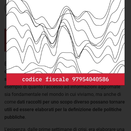
pandemia
Vai
.
I dati raccolti per i fabbisogni sono
diventati un patrimonio informativo
utile nell'emergenza.
È in questo quadro che
disporre di dati comunali come
quelli raccolti ogni anno per la definizione dei fabbisogni
standard si è rivelato particolarmente importante
. Un
esempio di quanto l'accesso ad informazioni aggiornate
sia fondamentale nel mondo in cui viviamo, ma anche di
come
dati raccolti per uno scopo diverso possano tornare
utili ed essere elaborati per la definizione delle politiche
pubbliche
.
L'esigenza, dalle prime settimane di crisi, era elaborare una