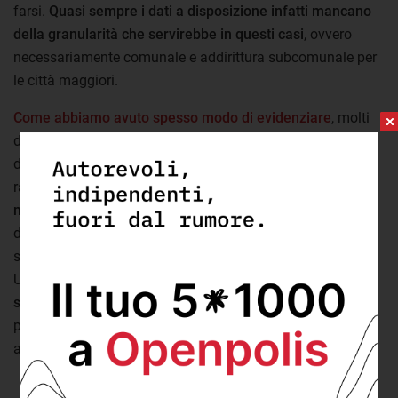
farsi.
Quasi sempre i dati a disposizione infatti mancano
della granularità che servirebbe in questi casi
, ovvero
necessariamente comunale e addirittura subcomunale per
le città maggiori.
Come abbiamo avuto spesso modo di evidenziare
, molti
dei dati che riguardano la condizione economica e sociale
delle famiglie, a partire da quelli sulla povertà, vengono
raccolti ogni anno, ma
al massimo con disaggregazione
nazionale o regionale
. Una raccolta maggiormente
disaggregata è infatti molto onerosa, e diventa possibile
solo in occasioni come i censimenti generali, ogni 10 anni.
Un
approccio che in futuro sarà progressivamente
superato
, secondo la logica del
censimento permanente
promosso da Istat, ma che ad oggi limita le possibilità di
analisi e di intervento.
L'importanza dell'accesso ai dati durante la