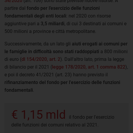
34/2020
(art. 106) sono state previste nuove risorse. A
partire dal
fondo per l’esercizio delle funzioni
fondamentali degli enti locali
: nel 2020 con risorse
aggiuntive pari a
3,5 miliardi
, di cui 3 destinati ai comuni e
500 milioni a province e città metropolitane.
Successivamente, da un lato gli
aiuti erogati ai comuni per
le famiglie in difficoltà sono stati raddoppiati
a 800 milioni
di euro (
dl 154/2020, art. 2
). Dall'altro lato, prima la legge
di bilancio per il 2021 (
legge 178/2020, art. 1 comma 822
),
e poi il decreto 41/2021 (art. 23) hanno previsto il
rifinanziamento del fondo per l'esercizio delle funzioni
fondamentali
.
€ 1,15 mld
il fondo per l'esercizio
delle funzioni dei comuni relativo al 2021.