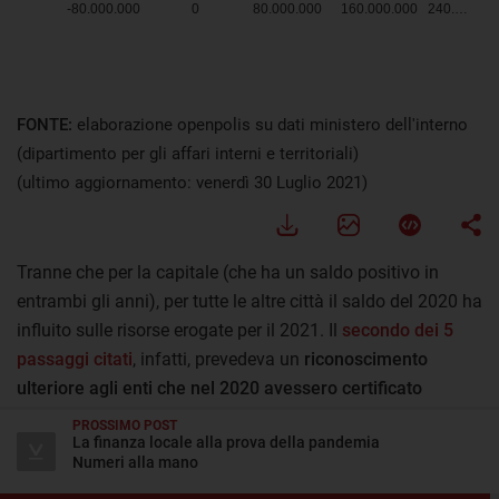
FONTE:
elaborazione openpolis su dati ministero dell'interno
(dipartimento per gli affari interni e territoriali)
(ultimo aggiornamento: venerdì 30 Luglio 2021)
Tranne che per la capitale (che ha un saldo positivo in
entrambi gli anni), per tutte le altre città il saldo del 2020 ha
influito sulle risorse erogate per il 2021. Il
secondo dei 5
passaggi citati
, infatti, prevedeva un
riconoscimento
ulteriore agli enti che nel 2020 avessero certificato
esigenze superiori alle risorse assegnate
.
PROSSIMO POST
La finanza locale alla prova della pandemia
Numeri alla mano
Scarica, condividi e riutilizza i dati
Scarica i dati comunali, per le regioni a statuto ordinario.