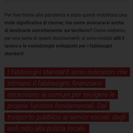
Per fare fronte alla pandemia è stata quindi mobilitata una
mole significativa di risorse, ma come assicurarsi anche
di destinarle correttamente sul territorio?
Come vedremo,
per una parte di questi stanziamenti, si sono rivelati
utili il
lavoro e le metodologie sviluppate per i fabbisogni
standard
.
I fabbisogni standard sono indicatori che
stimano il fabbisogno finanziario
necessario ai comuni per svolgere le
proprie funzioni fondamentali. Dal
trasporto pubblico ai servizi sociali, dagli
asili nido alla polizia locale.