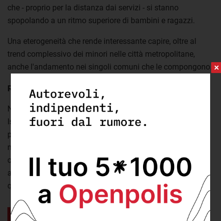
che - proprio per la distanza dai servizi - si stanno
spopolando a un ritmo superiore di bambini e ragazzi.
Una eterogeneità che rende interessante capire, oltre al
trend complessivo dei minori nelle città metropolitane,
anche l'andamento nei singoli comuni che le compongono.
Roma
Nella città metropolitana di Roma abitano, in base ai dati
Istat riferiti al 2018, 717.309 bambini e adolescenti. La ex
provincia della Capitale è la realtà locale dove vivono più
minori in termini assoluti. Rispetto a una popolazione
complessiva di oltre 4,3 milioni di abitanti, i minori di 18
anni costituiscono il 16,47% dei residenti. Poco sopra
quindi la media nazionale del 16,21%.
Sempre più bambini e adolescenti