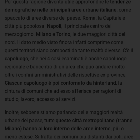
Per questa ragione diventa utile approfondire le
tendenze
demografiche nelle principali aree urbane italiane
, come
spaccato di aree diverse del paese.
Roma
, la Capitale e
città più popolosa.
Napoli
, il principale centro del
mezzogiorno.
Milano
e
Torino
, le due maggiori città del
nord. Il dato medio visto finora infatti comprime come
questi territori siano composti da tante realtà diverse. C'è il
capoluogo
, che nei 4 casi esaminati è anche capoluogo
regionale e baricentro di un area che può andare molto
oltre i confini amministrativi delle rispettive ex province.
Ciascun capoluogo è poi contornato da hinterland
, la
cintura di comuni che ad esso afferisce per ragioni di
studio, lavoro, accesso ai servizi.
Inoltre, sebbene stiamo parlando delle maggiori realtà
urbane del paese, tutte
queste città metropolitane (tranne
Milano) hanno al loro interno delle aree interne
, più o
meno estese. Si tratta dei comuni più distanti dai poli, aree