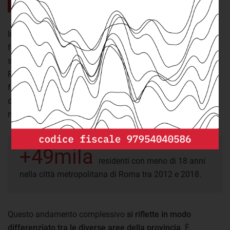
nella città metropolitana di Roma.
In questa città metropolitana la popolazione minorile è in
forte crescita (+7,31% tra 2012 e 2018). Si tratta del
secondo maggior aumento in Italia dopo la provincia di
Parma (+7,59%). Un dato importante anche alla luce del
fatto che nello stesso periodo i minori in Italia sono
diminuiti quasi del 2%, passando da poco meno di 10
milioni a 9,8 milioni.
+49mila
residenti con meno di 18 anni
nella città metropolitana di Roma tra 2012 e 2018.
Questo andamento complessivo
si riflette in modo
differenziato tra le diverse aree della provincia
. È