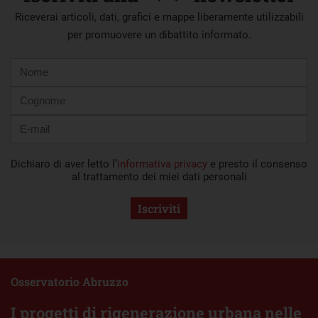
Riceverai articoli, dati, grafici e mappe liberamente utilizzabili
per promuovere un dibattito informato.
Nome
Cognome
E-
mail
Dichiaro di aver letto l’
informativa privacy
e presto il consenso
al trattamento dei miei dati personali
Iscriviti
Osservatorio Abruzzo
I progetti di rigenerazione urbana nelle