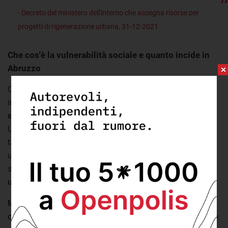
- Decreto del ministero dell'interno che assegna risorse per
progetti di rigenerazione urbana, 31-12-2021
Che cos'è la vulnerabilità sociale e quanto incide in
Abruzzo
Quando parliamo di vulnerabilità di un territorio,
intendiamo la possibilità che una
situazione di crisi
economica possa comprometterne la coesione sociale
.
Un comune in cui vivono tante famiglie monoreddito, con
tanti giovani che non studiano e non hanno lavoro e in cui
una quota significativa della popolazione abita in case
sovraffollate, è
più esposto agli effetti sociali negativi di
una recessione economica
.
Misurare tale aspetto diventa cruciale in fasi storiche
come quella che stiamo vivendo
. È in questa direzione che