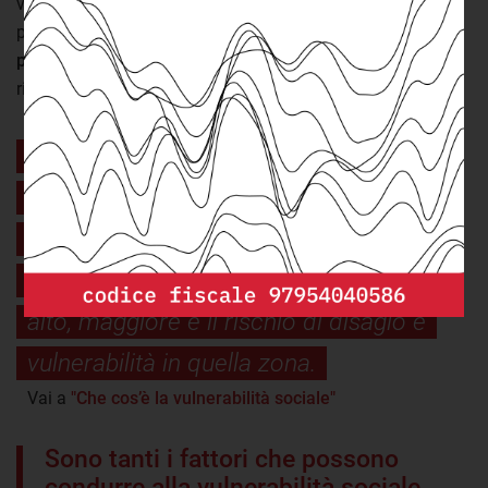
va l'
indice di vulnerabilità sociale e materiale
(Ivsm)
proposto da Istat.
Utilizzato nella definizione di politiche
pubbliche
, come nel caso dei bandi del Pnrr per la
rigenerazione urbana.
Attraverso un indicatore proposto da
Istat, è possibile stimare per ciascun
territorio la sua vulnerabilità, a partire
dalle caratteristiche di chi ci abita. Più è
alto, maggiore è il rischio di disagio e
vulnerabilità in quella zona.
Vai a
"Che cos’è la vulnerabilità sociale"
Sono tanti i fattori che possono
condurre alla vulnerabilità sociale.