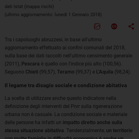
dati Istat (mappa rischi)
(ultimo aggiornamento: lunedì 1 Gennaio 2018)
Tra i capoluoghi abruzzesi, in base all'ultimo
aggiornamento effettuato ai confini comunali del 2018,
sulla base dei dati raccolti nell'ultimo censimento generale
(2011),
Pescara
è quello con l'indice più alto (100,56).
Seguono
Chieti
(99,57),
Teramo
(99,37) e
L’Aquila
(98,24).
Il legame tra disagio sociale e condizione abitativa
La scelta di utilizzare anche questo indicatore nella
definizione degli interventi del Pnrr sulla rigenerazione
urbana non è casuale. La condizione sociale e materiale
delle persone ha infatti un
impatto diretto anche sulla
stessa situazione abitativa
. Tendenzialmente,
un territorio
con molte famiglie in difficoltà economica è anche un