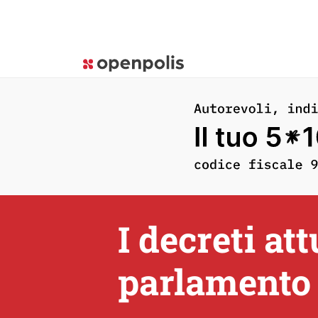
I decreti at
parlamento