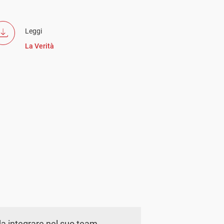
Leggi
La Verità
a integrare nel suo team.