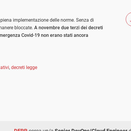
la piena implementazione delle norme. Senza di
rimanere bloccate.
A novembre due terzi dei decreti
l’emergenza Covid-19 non erano stati ancora
à
ativi
,
decreti legge
DEPP
cerca un/a
Senior DevOps/Cloud Engineer
d