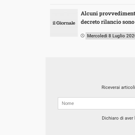
Alcuni provvedimenti
decreto rilancio sono
Mercoledì 8 Luglio 202
Riceverai articol
Nome
Cognome
E-
mail
Dichiaro di aver l