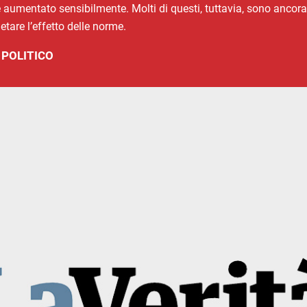
è aumentato sensibilmente. Molti di questi, tuttavia, sono ancora 
tare l’effetto delle norme.
 POLITICO