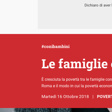
Dichiaro di aver l
#conibambini
Le famiglie 
È cresciuta la povertà tra le famiglie co
Roma e il modo in cui la povertà econom
martedì 16 Ottobre 2018
POVERT
|