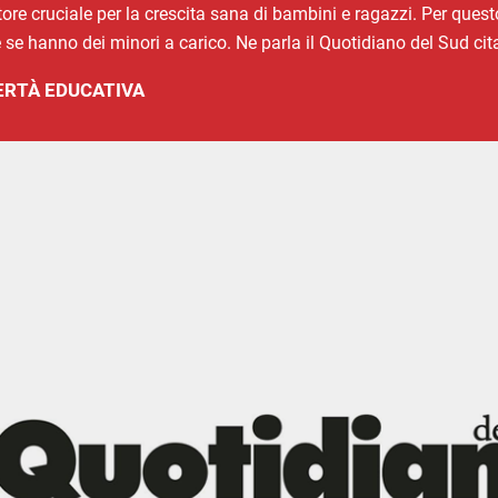
ore cruciale per la crescita sana di bambini e ragazzi. Per quest
 se hanno dei minori a carico. Ne parla il Quotidiano del Sud cita
RTÀ EDUCATIVA