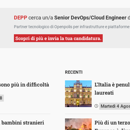
DEPP
cerca un/a
Senior DevOps/Cloud Engineer
d
Partner tecnologico di Openpolis per infrastrutture e piattaforme 
Scopri di più e invia la tua candidatura.
RECENTI
sono più in difficoltà
L’Italia è pen
laureati
18
Martedì 4 Ago
 i bambini stranieri
Più di un terz