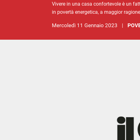
Vivere in una casa confortevole è un fatt
in povertà energetica, a maggior ragione
mercoledì 11 Gennaio 2023
POVE
|