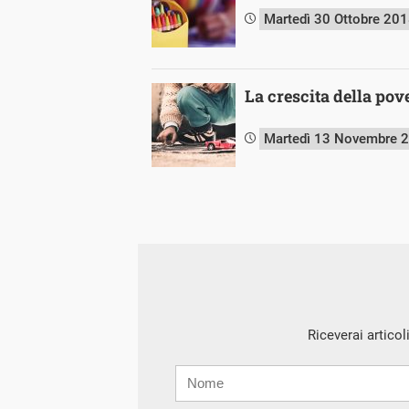
Martedì 30 Ottobre 20
La crescita della pove
Martedì 13 Novembre 
Riceverai articol
Nome
Cognome
E-
mail