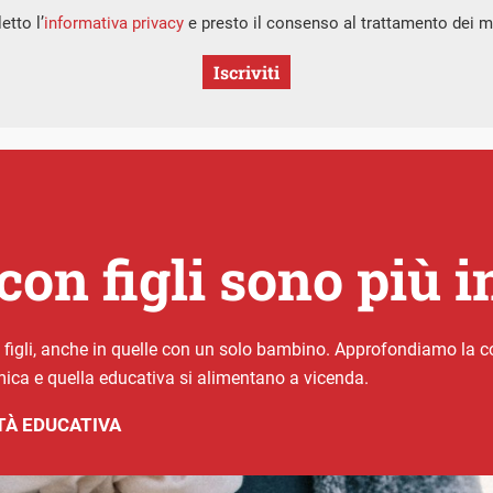
etto l’
informativa privacy
e presto il consenso al trattamento dei mi
Iscriviti
con figli sono più in
n figli, anche in quelle con un solo bambino. Approfondiamo la con
ica e quella educativa si alimentano a vicenda.
À EDUCATIVA