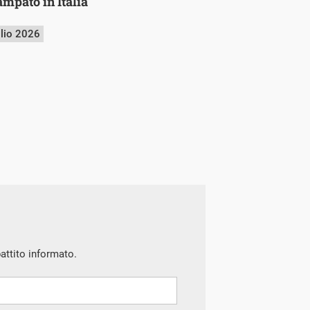
mpato in Italia
glio 2026
battito informato.