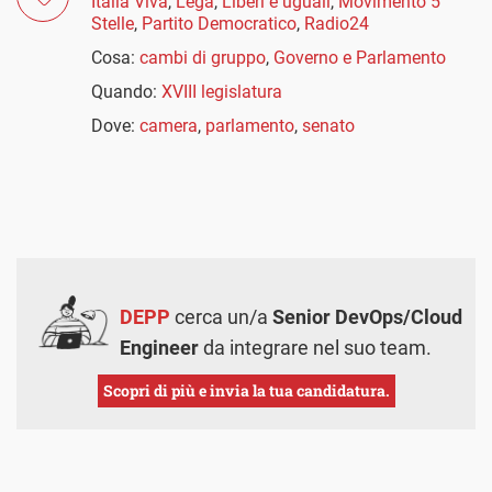
Italia Viva
,
Lega
,
Liberi e uguali
,
Movimento 5
Stelle
,
Partito Democratico
,
Radio24
Cosa:
cambi di gruppo
,
Governo e Parlamento
Quando:
XVIII legislatura
Dove:
camera
,
parlamento
,
senato
DEPP
cerca un/a
Senior DevOps/Cloud
Engineer
da integrare nel suo team.
Scopri di più e invia la tua candidatura.