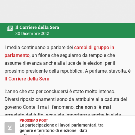
Il Corriere della Sera
30 Dicembre 2021
I media continuano a parlare dei
cambi di gruppo in
parlamento
, un filone che seguiamo da tempo e che
assume rilevanza anche alla luce delle elezioni per il
prossimo presidente della repubblica. A parlarne, stavolta, è
Il Corriere della Sera
.
L’anno che sta per concludersi è stato molto intenso.
Diversi riposizionamenti sono da attribuire alla caduta del
governo Conte II ma il fenomeno,
che non si è mai
arrestato del tutto, acquista importanza anche in vista
PROSSIMO POST
delle elezioni per il quirinale.
La partecipazione ai lavori parlamentari, tra
genere e territorio di elezione I dati