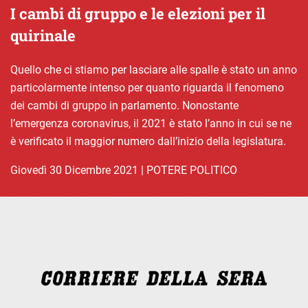
I cambi di gruppo e le elezioni per il
quirinale
Quello che ci stiamo per lasciare alle spalle è stato un anno
particolarmente intenso per quanto riguarda il fenomeno
dei cambi di gruppo in parlamento. Nonostante
l’emergenza coronavirus, il 2021 è stato l’anno in cui se ne
è verificato il maggior numero dall’inizio della legislatura.
giovedì 30 Dicembre 2021
|
POTERE POLITICO