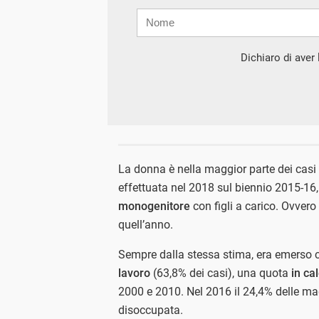
Nome
Cognome
E-
mail
Dichiaro di aver l
La donna è nella maggior parte dei casi 
effettuata nel 2018 sul biennio 2015-16,
monogenitore
con figli a carico. Ovvero
quell’anno.
Sempre dalla stessa stima, era emerso 
lavoro
(63,8% dei casi), una quota
in ca
2000 e 2010. Nel 2016 il 24,4% delle madr
disoccupata.