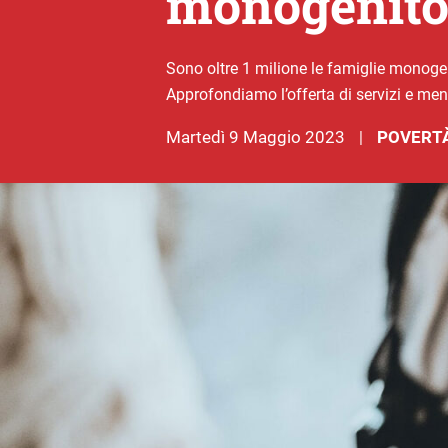
monogenitor
Sono oltre 1 milione le famiglie monogen
Approfondiamo l’offerta di servizi e mens
martedì 9 Maggio 2023
POVERTÀ
|