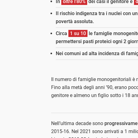
In
oltre l'80%
dei casi il genitore è
Il rischio indigenza tra i nuclei con u
povertà assoluta.
Circa
1 su 10
le famiglie monogenito
permettersi pasti proteici ogni 2 giorn
Nei comuni ad alta incidenza di fami
Il numero di famiglie monogenitoriali è 
Fino alla metà degli anni ’90, erano poc
genitore e almeno un figlio sotto i 18 an
Nell’ultima decade sono
progressivame
2015-16. Nel 2021 sono arrivati a 1 mili