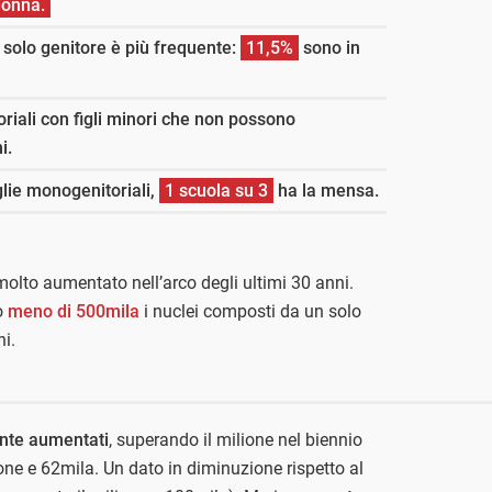
donna.
n solo genitore è più frequente:
11,5%
sono in
riali con figli minori che non possono
i.
glie monogenitoriali,
1 scuola su 3
ha la mensa.
molto aumentato nell’arco degli ultimi 30 anni.
o
meno di 500mila
i nuclei composti da un solo
ni.
nte aumentati
, superando il milione nel biennio
one e 62mila. Un dato in diminuzione rispetto al