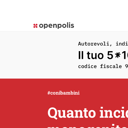
#conibambini
Quanto incid