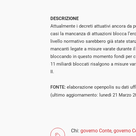
DESCRIZIONE
Attualmente i decreti attuativi ancora da 
casi la mancanza di attuazioni blocca l’er
livello normativo sarebbero già state stanz
mancanti legate a misure varate durante i
bloccando in questo momento fondi per circ
11 miliardi bloccati risalgono a misure va
II.
FONTE:
elaborazione openpolis su dati uf
(ultimo aggiornamento: lunedì 21 Marzo 2
Chi:
governo Conte
,
governo Co