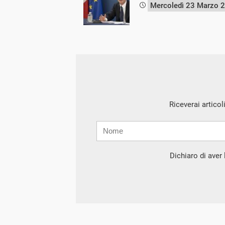
Mercoledì 23 Marzo 
Riceverai articol
Nome
Cognome
E-
mail
Dichiaro di aver l