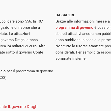
DA SAPERE
pubblicare sono 556. In 107
Grazie alle informazioni messe a 
ogazione di risorse che a
programma di governo
è possibi
iate. Le attuazioni
decreti attuativi ancora non pubbl
l governo Draghi stanno
sono suddivise in base alle prime 
a 24 miliardi di euro. Altri
Non tutte la risorse stanziate pre
rate sotto il governo Conte
considerati. Per semplicità esposi
sommate insieme.
ficio per il programma di governo
022)
nte II
,
governo Draghi