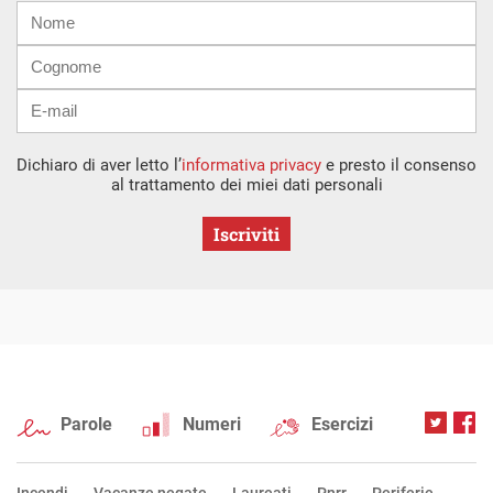
Nome
Cognome
E-
mail
Dichiaro di aver letto l’
informativa privacy
e presto il consenso
al trattamento dei miei dati personali
Iscriviti
Parole
Numeri
Esercizi
Incendi
Vacanze negate
Laureati
Pnrr
Periferie