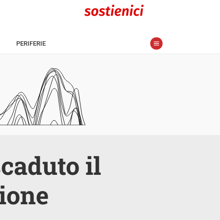
PERIFERIE
scaduto il
zione