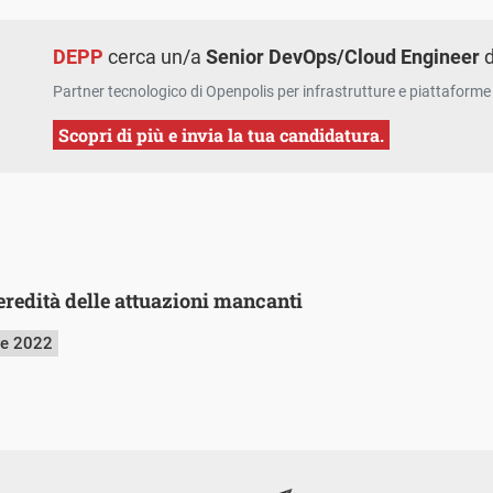
DEPP
cerca un/a
Senior DevOps/Cloud Engineer
d
Partner tecnologico di Openpolis per infrastrutture e piattaforme 
Scopri di più e invia la tua candidatura.
’eredità delle attuazioni mancanti
re 2022