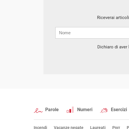
Riceverai articol
Nome
Cognome
E-
mail
Dichiaro di aver l
Parole
Numeri
Esercizi
Incendi
Vacanze negate
Laureati
Pnrr
P