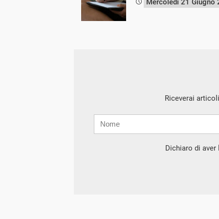
Mercoledì 21 Giugno
Riceverai articol
Nome
Cognome
E-
mail
Dichiaro di aver l