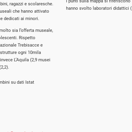
I punti sulla mappa si riferiscono
mbini, ragazzi e scolaresche.
hanno svolto laboratori didattici 
useali che hanno attivato
e dedicati ai minori.
 molto sia l’offerta museale,
olescenti. Rispetto
 nazionale Trebisacce e
strutture ogni 10mila
 invece L’Aquila (2,9 musei
2,2).
bini su dati Istat