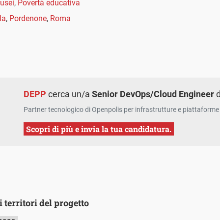
usei
,
Povertà educativa
la
,
Pordenone
,
Roma
DEPP
cerca un/a
Senior DevOps/Cloud Engineer
d
Partner tecnologico di Openpolis per infrastrutture e piattaforme 
Scopri di più e invia la tua candidatura.
i territori del progetto