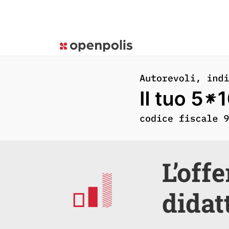
L’off
didatt