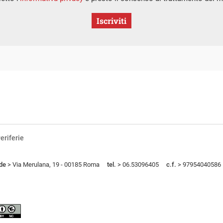
Iscriviti
eriferie
de
> Via Merulana, 19 - 00185 Roma
tel.
> 06.53096405
c.f.
> 97954040586