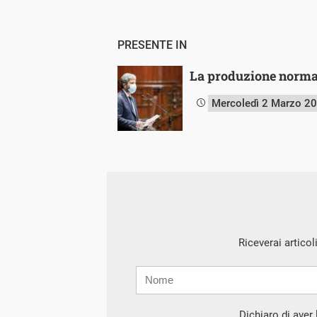
PRESENTE IN
La produzione normat
Mercoledì 2 Marzo 2
Riceverai articol
Nome
Cognome
E-
mail
Dichiaro di aver l