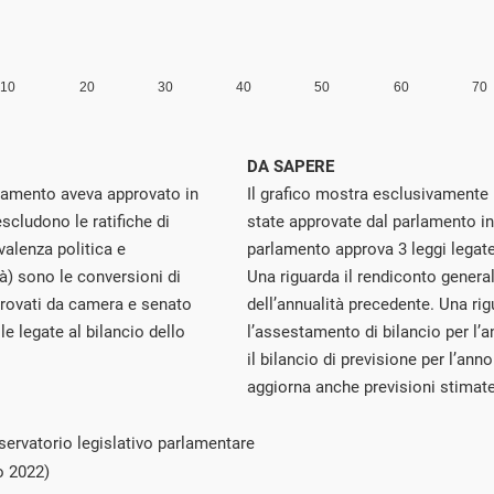
DA SAPERE
rlamento aveva approvato in
Il grafico mostra esclusivamente 
escludono le ratifiche di
state approvate dal parlamento in 
valenza politica e
parlamento approva 3 leggi legate
à) sono le conversioni di
Una riguarda il rendiconto generale
provati da camera e senato
dell’annualità precedente. Una rig
le legate al bilancio dello
l’assestamento di bilancio per l’a
il bilancio di previsione per l’an
aggiorna anche previsioni stimate
servatorio legislativo parlamentare
o 2022)