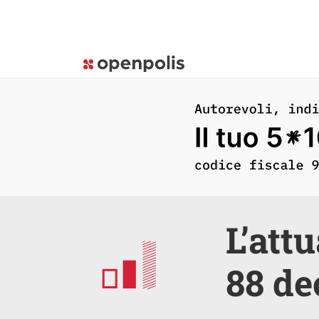
L’att
88 de