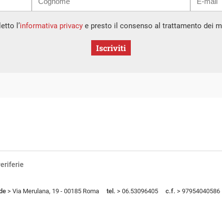
etto l’
informativa privacy
e presto il consenso al trattamento dei mi
Iscriviti
eriferie
de
> Via Merulana, 19 - 00185 Roma
tel.
> 06.53096405
c.f.
> 97954040586