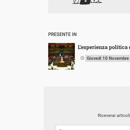
PRESENTE IN
L’esperienza politica 
Giovedì 10 Novembre
Riceverai articol
Nome
Cognome
E-