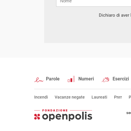
mail
Dichiaro di aver l
Parole
Numeri
Esercizi
Incendi
Vacanze negate
Laureati
Pnrr
P
se