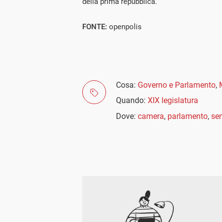
della prima repubblica.
FONTE:
openpolis
Cosa:
Governo e Parlamento
,
Quando:
XIX legislatura
Dove:
camera
,
parlamento
,
se