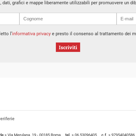
i, dati, grafici e mappe liberamente utilizzabili per promuovere un di
etto l’
informativa privacy
e presto il consenso al trattamento dei mi
Iscriviti
eriferie
de
> Via Merulana, 19 - 00185 Roma
tel.
> 06.53096405
c.f.
> 97954040586