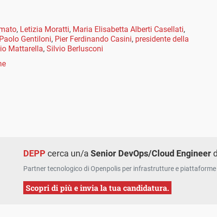
Amato
,
Letizia Moratti
,
Maria Elisabetta Alberti Casellati
,
Paolo Gentiloni
,
Pier Ferdinando Casini
,
presidente della
io Mattarella
,
Silvio Berlusconi
ne
DEPP
cerca un/a
Senior DevOps/Cloud Engineer
d
Partner tecnologico di Openpolis per infrastrutture e piattaforme 
Scopri di più e invia la tua candidatura.