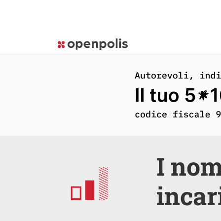
I nomi
incar