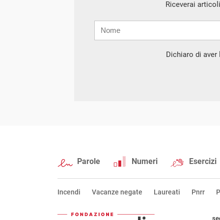
Riceverai articol
Nome
Cognome
E-
mail
Dichiaro di aver l
Parole
Numeri
Esercizi
Incendi
Vacanze negate
Laureati
Pnrr
P
se