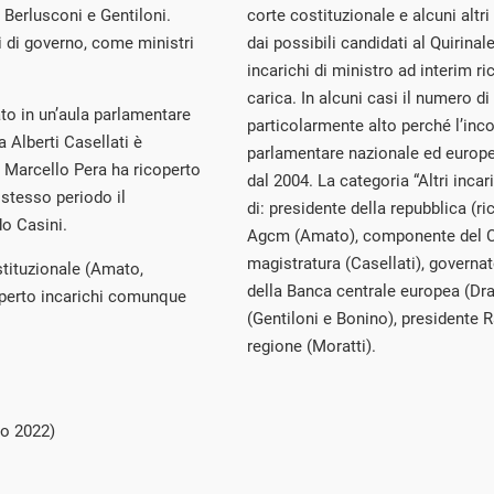
 Berlusconi e Gentiloni.
corte costituzionale e alcuni altri 
hi di governo, come ministri
dai possibili candidati al Quirinal
incarichi di ministro ad interim ri
carica. In alcuni casi il numero di
to in un’aula parlamentare
particolarmente alto perché l’incom
a Alberti Casellati è
parlamentare nazionale ed europeo
 Marcello Pera ha ricoperto
dal 2004. La categoria “Altri incari
 stesso periodo il
di: presidente della repubblica (ri
do Casini.
Agcm (Amato), componente del Co
magistratura (Casellati), governat
ostituzionale (Amato,
della Banca centrale europea (Dr
coperto incarichi comunque
(Gentiloni e Bonino), presidente R
regione (Moratti).
io 2022)