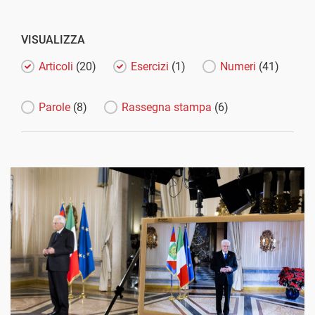
VISUALIZZA
Articoli
(20)
Esercizi
(1)
Numeri
(41)
Parole
(8)
Rassegna stampa
(6)