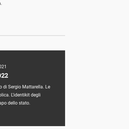
a.
021
022
o di Sergio Mattarella. Le
ica. L'identikit degli
capo dello stato.