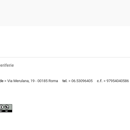
eriferie
de
> Via Merulana, 19 - 00185 Roma
tel.
> 06.53096405
c.f.
> 97954040586