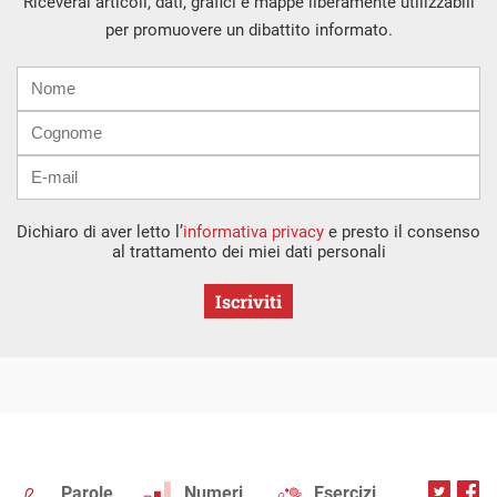
Riceverai articoli, dati, grafici e mappe liberamente utilizzabili
per promuovere un dibattito informato.
Nome
Cognome
E-
mail
Dichiaro di aver letto l’
informativa privacy
e presto il consenso
al trattamento dei miei dati personali
Iscriviti
Parole
Numeri
Esercizi