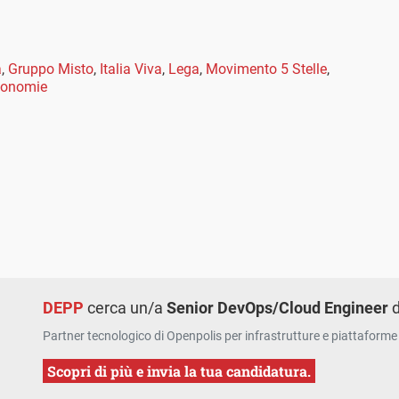
a
,
Gruppo Misto
,
Italia Viva
,
Lega
,
Movimento 5 Stelle
,
utonomie
DEPP
cerca un/a
Senior DevOps/Cloud Engineer
d
Partner tecnologico di Openpolis per infrastrutture e piattaforme 
Scopri di più e invia la tua candidatura.