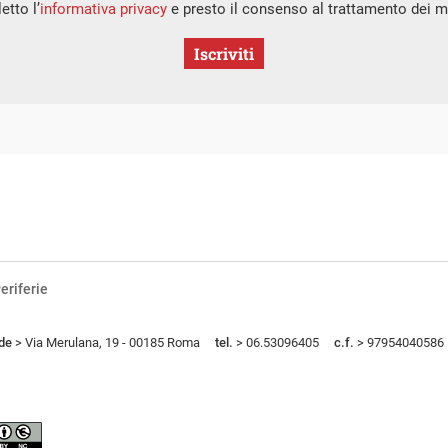
etto l’
informativa privacy
e presto il consenso al trattamento dei mi
Iscriviti
eriferie
de
> Via Merulana, 19 - 00185 Roma
tel.
> 06.53096405
c.f.
> 97954040586