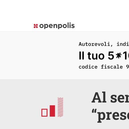
Al se
“pres