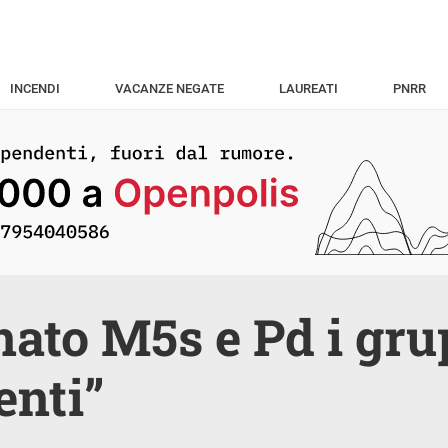
INCENDI
VACANZE NEGATE
LAUREATI
PNRR
nato M5s e Pd i gru
enti”