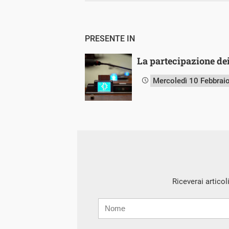
PRESENTE IN
La partecipazione dei
Mercoledì 10 Febbrai
Riceverai articol
Nome
Cognome
E-
mail