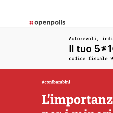
#conibambini
L’importanz