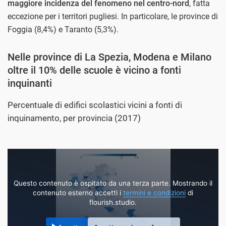
maggiore incidenza del fenomeno nel centro-nord
, fatta
eccezione per i territori pugliesi. In particolare, le province di
Foggia (8,4%) e Taranto (5,3%).
Nelle province di La Spezia, Modena e Milano
oltre il 10% delle scuole è vicino a fonti
inquinanti
Percentuale di edifici scolastici vicini a fonti di
inquinamento, per provincia (2017)
Questo contenuto è ospitato da una terza parte. Mostrando il
contenuto esterno accetti i
termini e condizioni
di
flourish.studio.