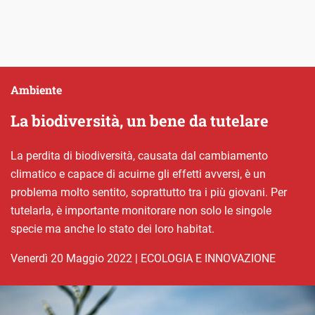
Ambiente
La biodiversità, un bene da tutelare
La perdita di biodiversità, causata dal cambiamento
climatico e capace di acuirne gli effetti avversi, è un
problema molto sentito, soprattutto tra i più giovani. Per
tutelarla, è importante monitorare non solo le singole
specie ma anche lo stato dei loro habitat.
venerdì 20 Maggio 2022
|
ECOLOGIA E INNOVAZIONE