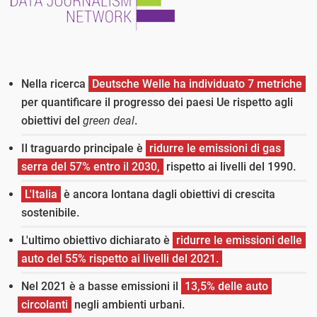
Nella ricerca
Deutsche Welle ha individuato 7 metriche
per quantificare il progresso dei paesi Ue rispetto agli
obiettivi del
green deal
.
Il traguardo principale è
ridurre le emissioni di gas
serra del 57% entro il 2030,
rispetto ai livelli del 1990.
L'Italia
è ancora lontana dagli obiettivi di crescita
sostenibile.
L'ultimo obiettivo dichiarato è
ridurre le emissioni delle
auto del 55% rispetto ai livelli del 2021.
Nel 2021 è a basse emissioni il
13,5% delle auto
circolanti
negli ambienti urbani.