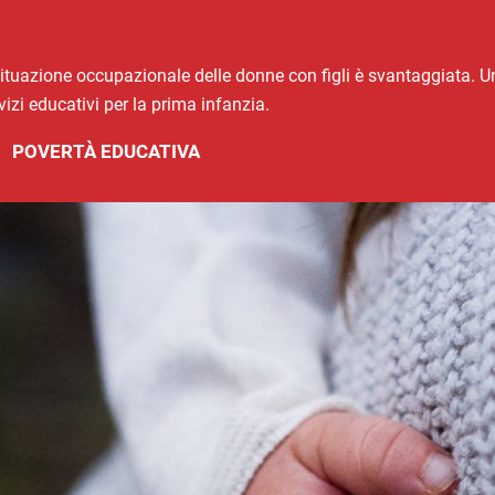
la situazione occupazionale delle donne con figli è svantaggiata. U
rvizi educativi per la prima infanzia.
POVERTÀ EDUCATIVA
,