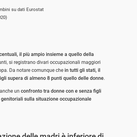
mbini su dati Eurostat
020)
ercentuali, il più ampio insieme a quello della
unti, si registrano divari occupazionali maggiori
Europa. Da notare comunque che
in tutti gli stati, il
igli supera di almeno 8 punti quello delle donne
.
a anche un
confronto tra donne con e senza figli
 genitoriali sulla situazione occupazionale
pazione delle madri è inferiore di