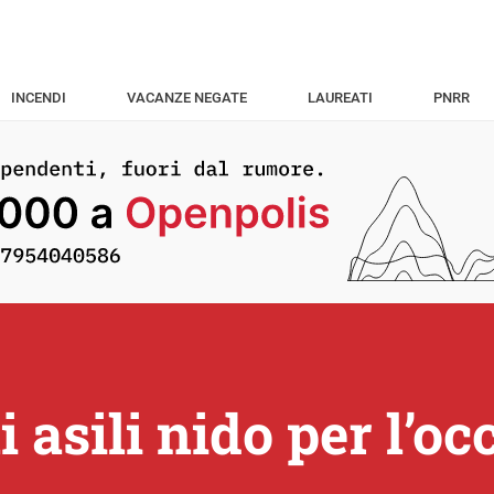
INCENDI
VACANZE NEGATE
LAUREATI
PNRR
li asili nido per l’