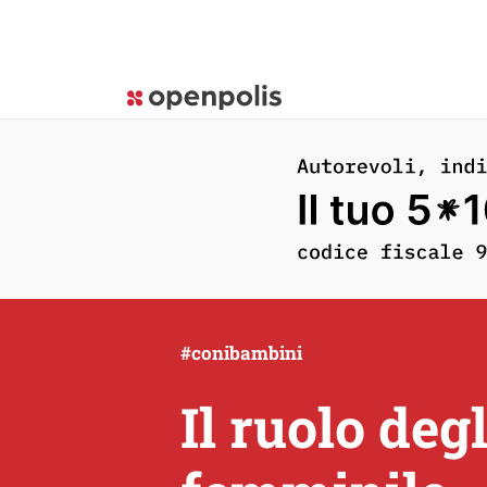
#conibambini
Il ruolo deg