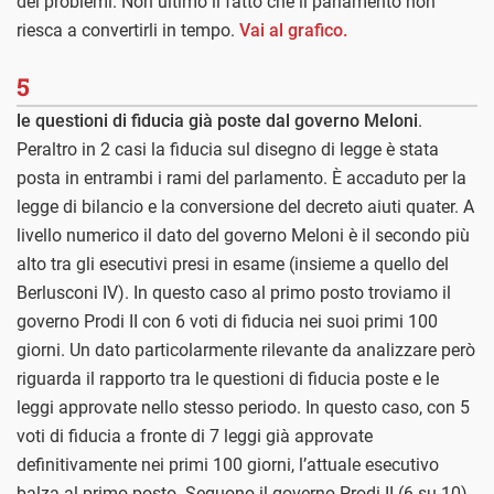
dei problemi. Non ultimo il fatto che il parlamento non
riesca a convertirli in tempo.
Vai al grafico.
5
le questioni di fiducia già poste dal governo Meloni
.
Peraltro in 2 casi la fiducia sul disegno di legge è stata
posta in entrambi i rami del parlamento. È accaduto per la
legge di bilancio e la conversione del decreto aiuti quater. A
livello numerico il dato del governo Meloni è il secondo più
alto tra gli esecutivi presi in esame (insieme a quello del
Berlusconi IV). In questo caso al primo posto troviamo il
governo Prodi II con 6 voti di fiducia nei suoi primi 100
giorni. Un dato particolarmente rilevante da analizzare però
riguarda il rapporto tra le questioni di fiducia poste e le
leggi approvate nello stesso periodo. In questo caso, con 5
voti di fiducia a fronte di 7 leggi già approvate
definitivamente nei primi 100 giorni, l’attuale esecutivo
balza al primo posto. Seguono il governo Prodi II (6 su 10)