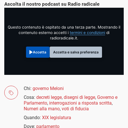
Ascolta il nostro podcast su Radio radicale
Questo contenuto è ospitato da una terza parte. Mostrando il
contenuto esterno accetti i
termini e condizioni
di
radioradicale.it.
Accetta
Accetta e salva preferenza
Chi:
governo Meloni
Cosa:
decreti legge
,
disegni di legge
,
Governo e
Parlamento
,
interrogazioni a risposta scritta
,
Numeri alla mano
,
voti di fiducia
Quando:
XIX legislatura
Dove:
parlamento