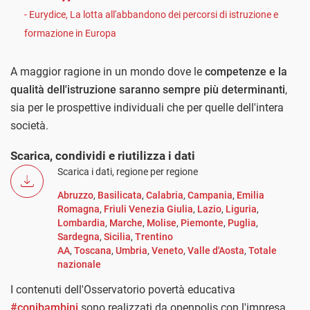
- Eurydice, La lotta all'abbandono dei percorsi di istruzione e
formazione in Europa
A maggior ragione in un mondo dove le
competenze e la
qualità dell'istruzione saranno sempre più determinanti
,
sia per le prospettive individuali che per quelle dell'intera
società.
Scarica, condividi e riutilizza i dati
Scarica i dati, regione per regione
Abruzzo
,
Basilicata
,
Calabria
,
Campania
,
Emilia
Romagna
,
Friuli Venezia Giulia
,
Lazio
,
Liguria
,
Lombardia
,
Marche
,
Molise
,
Piemonte
,
Puglia
,
Sardegna
,
Sicilia
,
Trentino
AA
,
Toscana
,
Umbria
,
Veneto
,
Valle d'Aosta
,
Totale
nazionale
I contenuti dell'Osservatorio povertà educativa
#conibambini
sono realizzati da openpolis con l'impresa