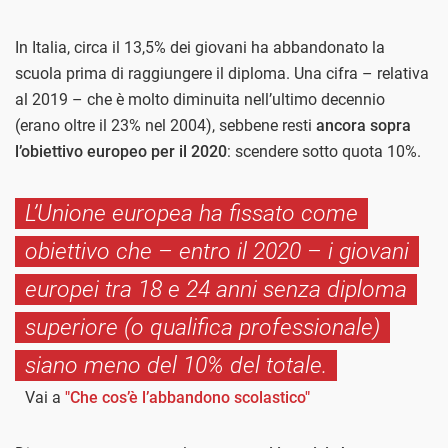
In Italia, circa il 13,5% dei giovani ha abbandonato la
scuola prima di raggiungere il diploma. Una cifra – relativa
al 2019 – che è molto diminuita nell’ultimo decennio
(erano oltre il 23% nel 2004), sebbene resti
ancora sopra
l’obiettivo europeo per il 2020
: scendere sotto quota 10%.
L’Unione europea ha fissato come
obiettivo che – entro il 2020 – i giovani
europei tra 18 e 24 anni senza diploma
superiore (o qualifica professionale)
siano meno del 10% del totale.
Vai a
"Che cos’è l’abbandono scolastico"